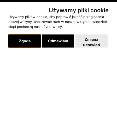
Używamy pliki cookie
Używamy plików cookie, aby poprawić jakość przeglądania
naszej witryny, analizować ruch w naszej witrynie i wiedzieć,
skąd pochodzą nasi użytkownicy.
O zespole
MUZYKA I NUTY
Zmiana
Zgoda
Odmawiam
NAGRODY
ustawień
RECENZJE
Pomoc
KONTAKT
POLITYKA PRYWATNOŚCI
Dla organizatorów
EVENTY
REPERTUAR KONCERTOWY