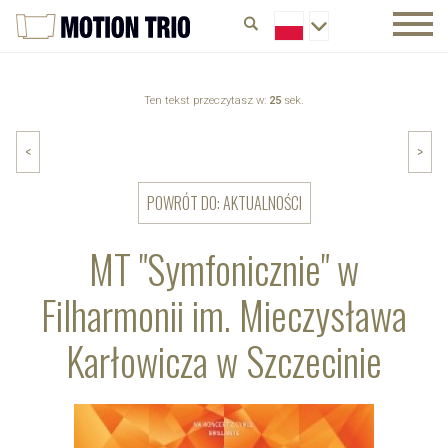
Ten tekst przeczytasz w:
25
sek.
<
>
POWRÓT DO: AKTUALNOŚCI
MT "Symfonicznie" w
Filharmonii im. Mieczysława
Karłowicza w Szczecinie