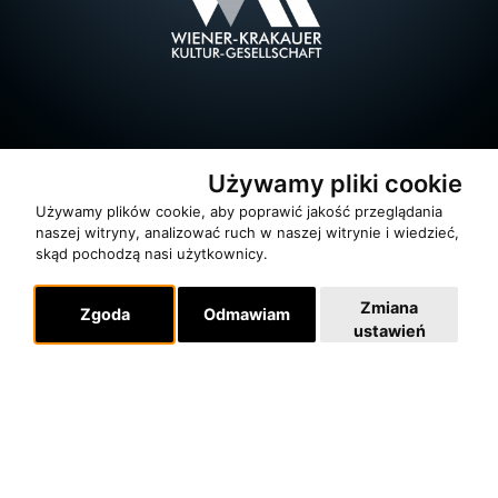
Używamy pliki cookie
Używamy plików cookie, aby poprawić jakość przeglądania
naszej witryny, analizować ruch w naszej witrynie i wiedzieć,
skąd pochodzą nasi użytkownicy.
Zmiana
O zespole
Zgoda
Odmawiam
ustawień
MUZYKA I NUTY
NAGRODY
RECENZJE
Pomoc