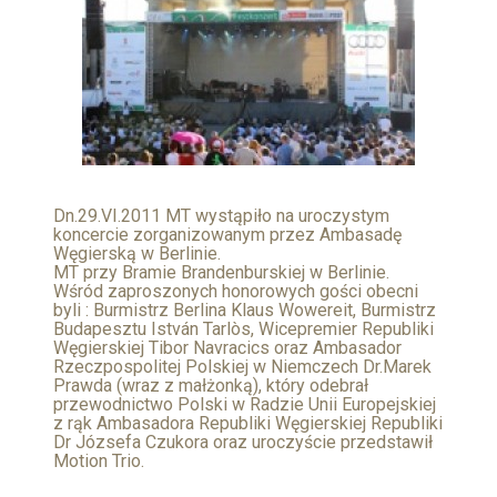
Dn.29.VI.2011 MT wystąpiło na uroczystym
koncercie zorganizowanym przez Ambasadę
Węgierską w Berlinie.
MT przy Bramie Brandenburskiej w Berlinie.
Wśród zaproszonych honorowych gości obecni
byli : Burmistrz Berlina Klaus Wowereit, Burmistrz
Budapesztu István Tarlòs, Wicepremier Republiki
Węgierskiej Tibor Navracics oraz Ambasador
Rzeczpospolitej Polskiej w Niemczech Dr.Marek
Prawda (wraz z małżonką), który odebrał
przewodnictwo Polski w Radzie Unii Europejskiej
z rąk Ambasadora Republiki Węgierskiej Republiki
Dr Józsefa Czukora oraz uroczyście przedstawił
Motion Trio.