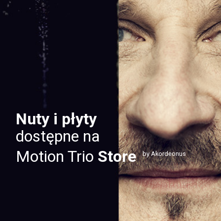
Nuty i płyty
dostępne na
Motion Trio
Store
by Akordeonus