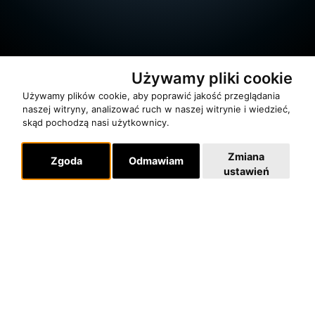
Używamy pliki cookie
Używamy plików cookie, aby poprawić jakość przeglądania
naszej witryny, analizować ruch w naszej witrynie i wiedzieć,
skąd pochodzą nasi użytkownicy.
O zespole
Zmiana
Zgoda
Odmawiam
MUZYKA I NUTY
ustawień
NAGRODY
RECENZJE
Pomoc
KONTAKT
POLITYKA PRYWATNOŚCI