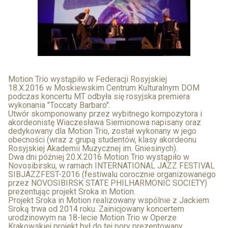
Motion Trio wystąpiło w Federacji Rosyjskiej
18.X.2016 w Moskiewskim Centrum Kulturalnym DOM
podczas koncertu MT odbyła się rosyjska premiera
wykonania "Toccaty Barbaro".
Utwór skomponowany przez wybitnego kompozytora i
akordeonistę Wiaczesława Siemionowa napisany oraz
dedykowany dla Motion Trio, został wykonany w jego
obecności (wraz z grupą studentów, klasy akordeonu
Rosyjskiej Akademii Muzycznej im. Gniesinych).
Dwa dni później 20.X.2016 Motion Trio wystąpiło w
Novosibirsku, w ramach INTERNATIONAL JAZZ FESTIVAL
SIBJAZZFEST-2016 (festiwalu corocznie organizowanego
przez NOVOSIBIRSK STATE PHILHARMONIC SOCIETY)
prezentując projekt Sroka in Motion.
Projekt Sroka in Motion realizowany wspólnie z Jackiem
Sroką trwa od 2014 roku. Zainicjowany koncertem
urodzinowym na 18-lecie Motion Trio w Operze
Krakowskiej projekt był do tej pory prezentowany