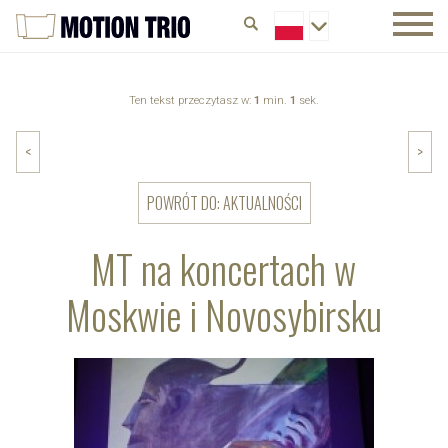
Ten tekst przeczytasz w:
1
min.
1
sek.
<
>
POWRÓT DO: AKTUALNOŚCI
MT na koncertach w
Moskwie i Novosybirsku