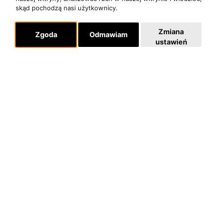
skąd pochodzą nasi użytkownicy.
Zmiana
Zgoda
Odmawiam
ustawień
O zespole
MUZYKA I NUTY
NAGRODY
RECENZJE