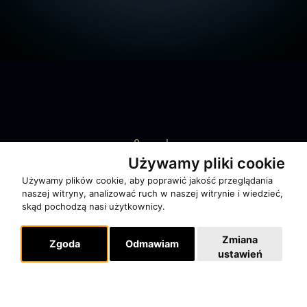
O zespole
MUZYKA I NUTY
Używamy pliki cookie
Używamy plików cookie, aby poprawić jakość przeglądania
NAGRODY
naszej witryny, analizować ruch w naszej witrynie i wiedzieć,
RECENZJE
skąd pochodzą nasi użytkownicy.
Zmiana
Zgoda
Odmawiam
Pomoc
ustawień
KONTAKT
POLITYKA PRYWATNOŚCI