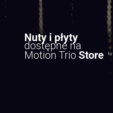
Nuty i płyty
dostępne na
Motion Trio
Store
by