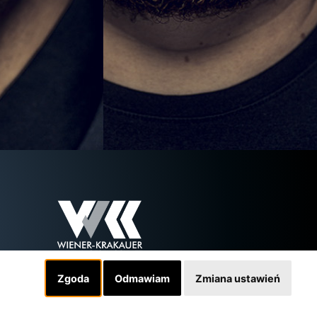
Zgoda
Odmawiam
Zmiana ustawień