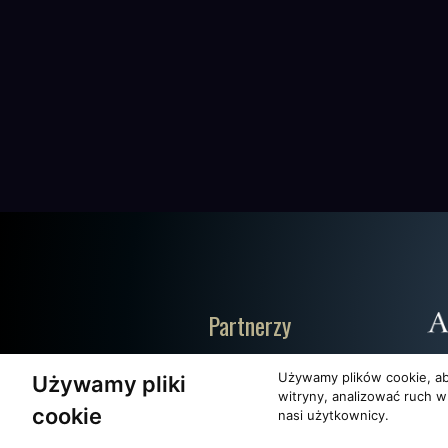
Partnerzy
Używamy plików cookie, ab
Używamy pliki
witryny, analizować ruch w
cookie
nasi użytkownicy.