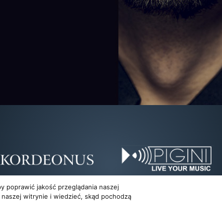
y poprawić jakość przeglądania naszej
 naszej witrynie i wiedzieć, skąd pochodzą