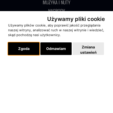
MUZYKA I NUTY
NAGRODY
RECENZJE
Używamy pliki cookie
Używamy plików cookie, aby poprawić jakość przeglądania
naszej witryny, analizować ruch w naszej witrynie i wiedzieć,
Pomoc
skąd pochodzą nasi użytkownicy.
KONTAKT
Zmiana
POLITYKA PRYWATNOŚCI
Zgoda
Odmawiam
ustawień
Dla organizatorów
EVENTY
REPERTUAR KONCERTOWY
PROJEKTY REPERTUAROWE
Multimedia
FILMY