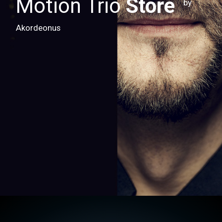
Motion Trio
Store
by
Akordeonus