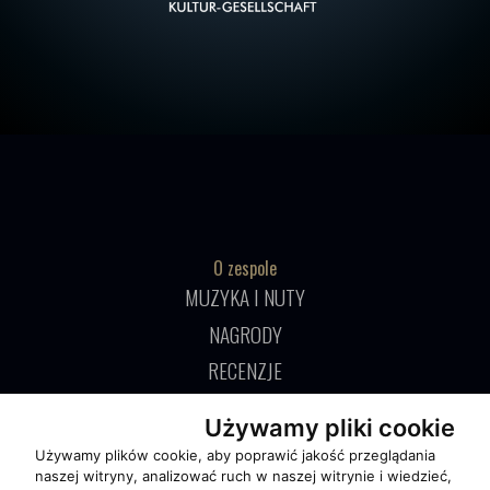
O zespole
MUZYKA I NUTY
NAGRODY
RECENZJE
Używamy pliki cookie
Pomoc
Używamy plików cookie, aby poprawić jakość przeglądania
KONTAKT
naszej witryny, analizować ruch w naszej witrynie i wiedzieć,