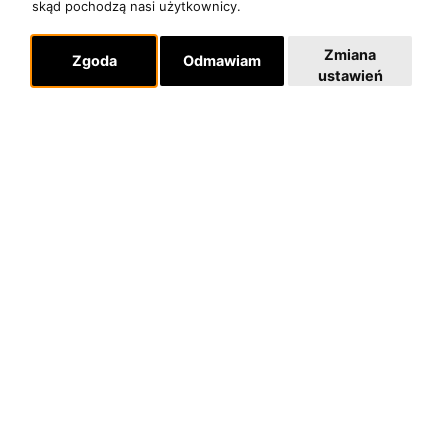
POLITYKA PRYWATNOŚCI
skąd pochodzą nasi użytkownicy.
Zmiana
Zgoda
Odmawiam
Dla organizatorów
ustawień
EVENTY
REPERTUAR KONCERTOWY
PROJEKTY REPERTUAROWE
Multimedia
FILMY
GALERIE
Linki
INSTAGRAM
SKLEP