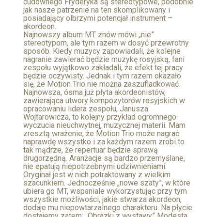
cudownego Fryderyka są stereotypowe, podobnie
jak nasze patrzenie na ten skomplikowany i
posiadający olbrzymi potencjał instrument –
akordeon.
Najnowszy album MT znów mówi „nie”
stereotypom, ale tym razem w dosyć przewrotny
sposób. Kiedy muzycy zapowiadali, że kolejne
nagranie zawierać będzie muzykę rosyjską, fani
zespołu wyjątkowo zakładali, że efekt tej pracy
będzie oczywisty. Jednak i tym razem okazało
się, że Motion Trio nie można zaszufladkować.
Najnowsza, ósma już płyta akordeonistów,
zawierająca utwory kompozytorów rosyjskich w
opracowaniu lidera zespołu, Janusza
Wojtarowicza, to kolejny przykład ogromnego
wyczucia nieuchwytnej, muzycznej materii. Mam
zresztą wrażenie, że Motion Trio może nagrać
naprawdę wszystko i za każdym razem zrobi to
tak mądrze, że repertuar będzie sprawą
drugorzędną. Aranżacje są bardzo przemyślane,
nie epatują niepotrzebnymi udziwnieniami.
Oryginał jest w nich potraktowany z wielkim
szacunkiem. Jednocześnie „nowe szaty”, w które
ubiera go MT, wspaniale wykorzystując przy tym
wszystkie możliwości, jakie stwarza akordeon,
dodaje mu niepowtarzalnego charakteru. Na płycie
dostajemy zatem: „Obrazki z wystawy” Modesta