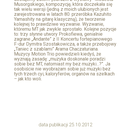
Musorgskiego, kompozycję, która doczekała się
tak wielu wersji (jedną z moich ulubionych jest
zarejestrowana w latach 80. przeróbka Kazuhito
Yamashity na gitarę klasyczną), że tworzenie
kolejnej to prawdziwe wyzwanie. Wyzwanie,
któremu MT jak zwykle sprostało. Kolejne pozycje
to: trzy słynne utwory Prokofiewa, genialnie
zagrane „Andante” z II Koncertu fortepianowego
F-dur Dymitra Szostakowicza, a także przebojowy
„Taniec z szablami” Arama Chaczaturiana.
Muzycy Motion Trio powiedzieli kiedyś, że
wyznają zasadę: „muzyka doskonale poradzi
sobie bez MT, natomiast my bez muzyki...?”. Ja
osobiście nie wyobrażam sobie już muzyki bez
tych trzech cyi, kaloryferów, organów na szelkach
– jak kto woli.
data publikacji 25.10.2012