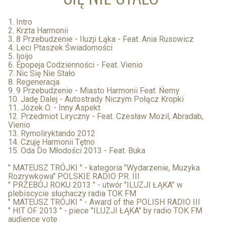
1. Intro
2. Krzta Harmonii
3. 8 Przebudzenie - Iluzji Łąka - Feat. Ania Rusowicz
4. Leci Ptaszek Świadomości
5. Ijoijo
6. Epopeja Codzienności - Feat. Vienio
7. Nic Się Nie Stało
8. Regeneracja
9. 9 Przebudzenie - Miasto Harmonii Feat. Ńemy
10. Jadę Dalej - Autostrady Niczym Połącz Kropki
11. Józek O. - Inny Aspekt
12. Przedmiot Liryczny - Feat. Czesław Mozil, Abradab,
Vienio
13. Rymoliryktando 2012
14. Czuję Harmonii Tętno
15. Oda Do Młodości 2013 - Feat. Buka
" MATEUSZ TRÓJKI " - kategoria "Wydarzenie, Muzyka
Rozrywkowa" POLSKIE RADIO PR. III
" PRZEBÓJ ROKU 2013 " - utwór "ILUZJI ŁĄKA" w
plebiscycie słuchaczy radia TOK FM
" MATEUSZ TRÓJKI " - Award of the POLISH RADIO III
" HIT OF 2013 " - piece "ILUZJI ŁĄKA" by radio TOK FM
audience vote