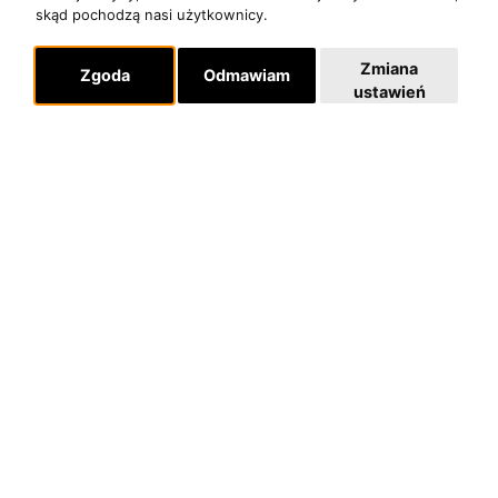
skąd pochodzą nasi użytkownicy.
Zmiana
Zgoda
Odmawiam
ustawień
O zespole
MUZYKA I NUTY
NAGRODY
RECENZJE