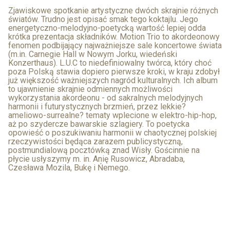
Zjawiskowe spotkanie artystyczne dwóch skrajnie różnych
światów. Trudno jest opisać smak tego koktajlu. Jego
energetyczno-melodyjno-poetycką wartość lepiej odda
krótka prezentacja składników. Motion Trio to akordeonowy
fenomen podbijający najważniejsze sale koncertowe świata
(m.in. Carnegie Hall w Nowym Jorku, wiedeński
Konzerthaus). L.U.C to niedefiniowalny twórca, który choć
poza Polską stawia dopiero pierwsze kroki, w kraju zdobył
już większość ważniejszych nagród kulturalnych. Ich album
to ujawnienie skrajnie odmiennych możliwości
wykorzystania akordeonu - od sakralnych melodyjnych
harmonii i futurystycznych brzmień, przez lekkie?
ameliowo-surrealne? tematy wplecione w elektro-hip-hop,
aż po szydercze bawarskie szlagiery. To poetycka
opowieść o poszukiwaniu harmonii w chaotycznej polskiej
rzeczywistości będąca zarazem publicystyczną,
postmundialową pocztówką znad Wisły. Gościnnie na
płycie usłyszymy m. in. Anię Rusowicz, Abradaba,
Czesława Mozila, Bukę i Ńemego.