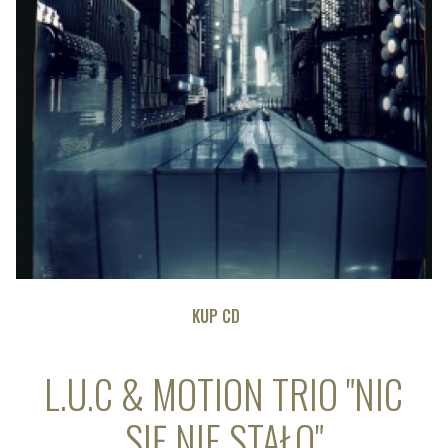
KUP CD
L.U.C & MOTION TRIO "NIC
SIĘ NIE STAŁO"