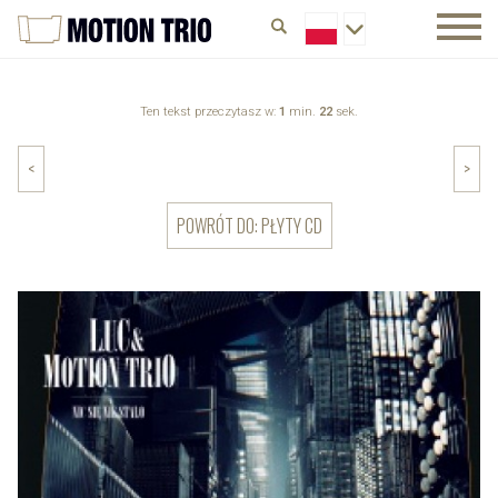
Ten tekst przeczytasz w:
1
min.
22
sek.
<
>
POWRÓT DO: PŁYTY CD