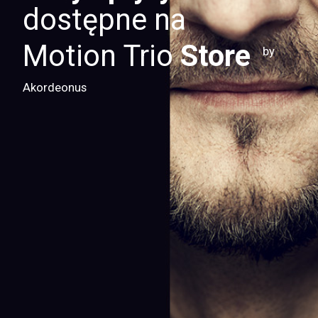
dostępne na
Motion Trio
Store
by
Akordeonus