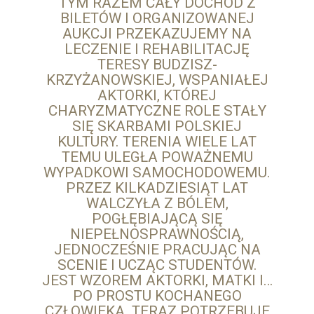
TYM RAZEM CAŁY DOCHÓD Z
BILETÓW I ORGANIZOWANEJ
AUKCJI PRZEKAZUJEMY NA
LECZENIE I REHABILITACJĘ
TERESY BUDZISZ-
KRZYŻANOWSKIEJ, WSPANIAŁEJ
AKTORKI, KTÓREJ
CHARYZMATYCZNE ROLE STAŁY
SIĘ SKARBAMI POLSKIEJ
KULTURY. TERENIA WIELE LAT
TEMU ULEGŁA POWAŻNEMU
WYPADKOWI SAMOCHODOWEMU.
PRZEZ KILKADZIESIĄT LAT
WALCZYŁA Z BÓLEM,
POGŁĘBIAJĄCĄ SIĘ
NIEPEŁNOSPRAWNOŚCIĄ,
JEDNOCZEŚNIE PRACUJĄC NA
SCENIE I UCZĄC STUDENTÓW.
JEST WZOREM AKTORKI, MATKI I…
PO PROSTU KOCHANEGO
CZŁOWIEKA. TERAZ POTRZEBUJE