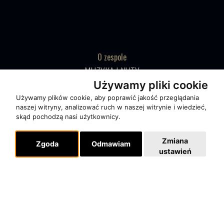
O zespole
MUZYKA I NUTY
Używamy pliki cookie
NAGRODY
Używamy plików cookie, aby poprawić jakość przeglądania
RECENZJE
naszej witryny, analizować ruch w naszej witrynie i wiedzieć,
skąd pochodzą nasi użytkownicy.
Pomoc
Zmiana
Zgoda
Odmawiam
KONTAKT
ustawień
POLITYKA PRYWATNOŚCI
Dla organizatorów
EVENTY
REPERTUAR KONCERTOWY