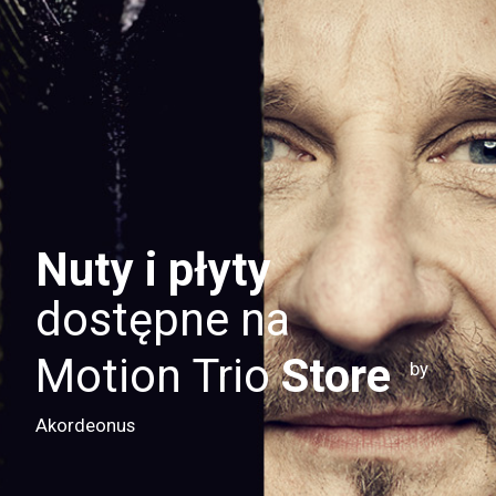
Nuty i płyty
dostępne na
Motion Trio
Store
by
Akordeonus