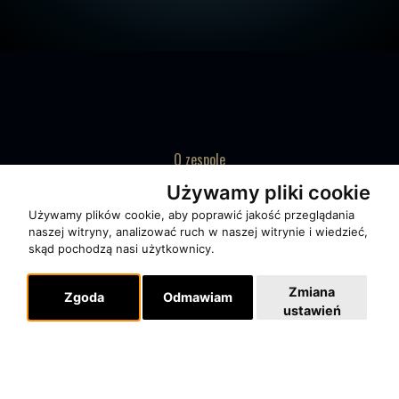
O zespole
MUZYKA I NUTY
Używamy pliki cookie
NAGRODY
Używamy plików cookie, aby poprawić jakość przeglądania
naszej witryny, analizować ruch w naszej witrynie i wiedzieć,
RECENZJE
skąd pochodzą nasi użytkownicy.
Zmiana
Pomoc
Zgoda
Odmawiam
ustawień
KONTAKT
POLITYKA PRYWATNOŚCI