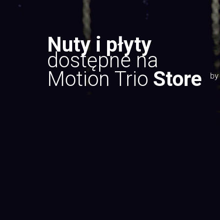
Nuty i płyty
dostępne na
Motion Trio
Store
by