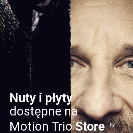
Nuty i płyty
dostępne na
Motion Trio
Store
by