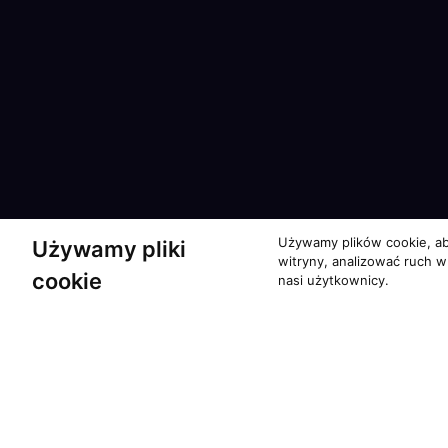
Używamy plików cookie, ab
Używamy pliki
witryny, analizować ruch w
cookie
nasi użytkownicy.
Partnerzy