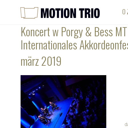
O 
Koncert w Porgy & Bess MT
Internationales Akkordeonfes
märz 2019
d