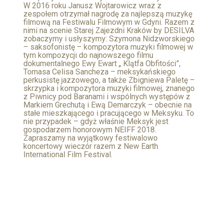
W 2016 roku Janusz Wojtarowicz wraz z
zespołem otrzymał nagrodę za najlepszą muzykę
filmową na Festiwalu Filmowym w Gdyni. Razem z
nimi na scenie Starej Zajezdni Kraków by DESILVA
zobaczymy i usłyszymy: Szymona Nidzworskiego
– saksofonistę – kompozytora muzyki filmowej w
tym kompozycji do najnowszego filmu
dokumentalnego Ewy Ewart „ Klątfa Obfitości”,
Tomasa Celisa Sancheza – meksykańskiego
perkusistę jazzowego, a także Zbigniewa Paletę –
skrzypka i kompozytora muzyki filmowej, znanego
z Piwnicy pod Baranami i wspólnych występów z
Markiem Grechutą i Ewą Demarczyk – obecnie na
stałe mieszkającego i pracującego w Meksyku. To
nie przypadek – gdyż właśnie Meksyk jest
gospodarzem honorowym NEIFF 2018.
Zapraszamy na wyjątkowy festiwalowo
koncertowy wieczór razem z New Earth
International Film Festival.