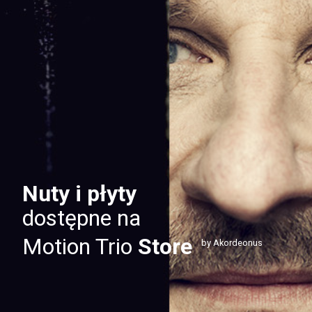
Nuty i płyty
dostępne na
Motion Trio
Store
by Akordeonus