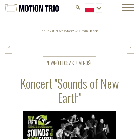
Ten tekst przeczytasz w:
1
min.
8
sek.
<
>
POWRÓT DO: AKTUALNOŚCI
Koncert "Sounds of New
Earth"