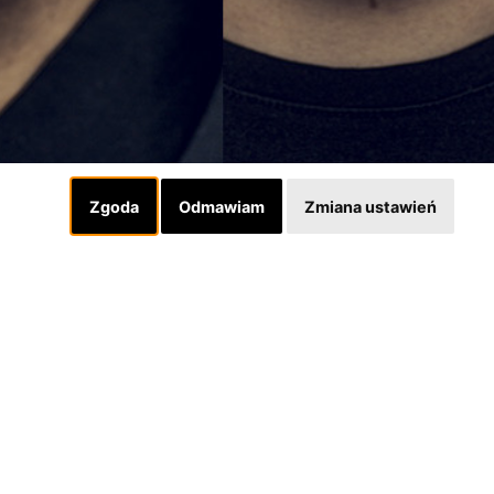
Zgoda
Odmawiam
Zmiana ustawień