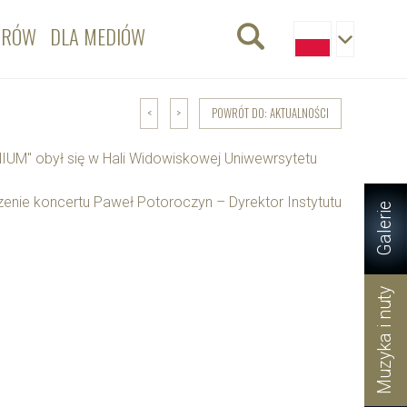
ORÓW
DLA MEDIÓW
POWRÓT DO: AKTUALNOŚCI
<
>
IUM" obył się w Hali Widowiskowej Uniwewrsytetu
dzenie koncertu Paweł Potoroczyn – Dyrektor Instytutu
Galerie
Muzyka i nuty