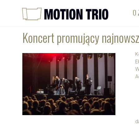
O 
Koncert promujący najnowsz
K
E
W
A
d