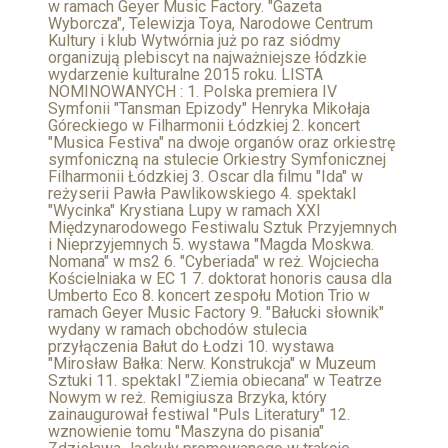
w ramach Geyer Music Factory. "Gazeta
Wyborcza", Telewizja Toya, Narodowe Centrum
Kultury i klub Wytwórnia już po raz siódmy
organizują plebiscyt na najważniejsze łódzkie
wydarzenie kulturalne 2015 roku. LISTA
NOMINOWANYCH : 1. Polska premiera IV
Symfonii "Tansman Epizody" Henryka Mikołaja
Góreckiego w Filharmonii Łódzkiej 2. koncert
"Musica Festiva" na dwoje organów oraz orkiestrę
symfoniczną na stulecie Orkiestry Symfonicznej
Filharmonii Łódzkiej 3. Oscar dla filmu "Ida" w
reżyserii Pawła Pawlikowskiego 4. spektakl
"Wycinka" Krystiana Lupy w ramach XXI
Międzynarodowego Festiwalu Sztuk Przyjemnych
i Nieprzyjemnych 5. wystawa "Magda Moskwa.
Nomana" w ms2 6. "Cyberiada" w reż. Wojciecha
Kościelniaka w EC 1 7. doktorat honoris causa dla
Umberto Eco 8. koncert zespołu Motion Trio w
ramach Geyer Music Factory 9. "Bałucki słownik"
wydany w ramach obchodów stulecia
przyłączenia Bałut do Łodzi 10. wystawa
"Mirosław Bałka: Nerw. Konstrukcja" w Muzeum
Sztuki 11. spektakl "Ziemia obiecana" w Teatrze
Nowym w reż. Remigiusza Brzyka, który
zainaugurował festiwal "Puls Literatury" 12.
wznowienie tomu "Maszyna do pisania"