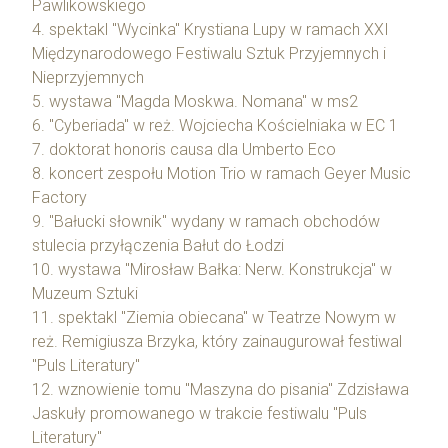
Pawlikowskiego
4. spektakl "Wycinka" Krystiana Lupy w ramach XXI
Międzynarodowego Festiwalu Sztuk Przyjemnych i
Nieprzyjemnych
5. wystawa "Magda Moskwa. Nomana" w ms2
6. "Cyberiada" w reż. Wojciecha Kościelniaka w EC 1
7. doktorat honoris causa dla Umberto Eco
8. koncert zespołu Motion Trio w ramach Geyer Music
Factory
9. "Bałucki słownik" wydany w ramach obchodów
stulecia przyłączenia Bałut do Łodzi
10. wystawa "Mirosław Bałka: Nerw. Konstrukcja" w
Muzeum Sztuki
11. spektakl "Ziemia obiecana" w Teatrze Nowym w
reż. Remigiusza Brzyka, który zainaugurował festiwal
"Puls Literatury"
12. wznowienie tomu "Maszyna do pisania" Zdzisława
Jaskuły promowanego w trakcie festiwalu "Puls
Literatury"