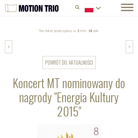
Ten tekst przeczytasz w:
2
min.
24
sek.
<
>
POWRÓT DO: AKTUALNOŚCI
Koncert MT nominowany do
nagrody "Energia Kultury
2015"