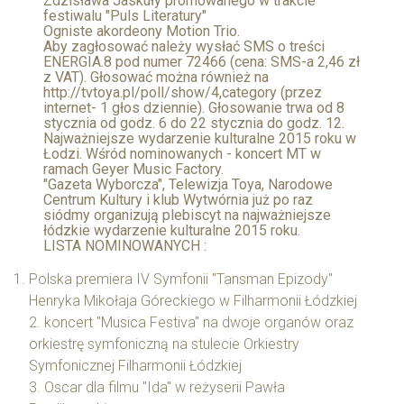
Zdzisława Jaskuły promowanego w trakcie
festiwalu "Puls Literatury"
Ogniste akordeony Motion Trio.
Aby zagłosować należy wysłać SMS o treści
ENERGIA.8 pod numer 72466 (cena: SMS-a 2,46 zł
z VAT). Głosować można również na
http://tvtoya.pl/poll/show/4,category (przez
internet- 1 głos dziennie). Głosowanie trwa od 8
stycznia od godz. 6 do 22 stycznia do godz. 12.
Najważniejsze wydarzenie kulturalne 2015 roku w
Łodzi. Wśród nominowanych - koncert MT w
ramach Geyer Music Factory.
"Gazeta Wyborcza", Telewizja Toya, Narodowe
Centrum Kultury i klub Wytwórnia już po raz
siódmy organizują plebiscyt na najważniejsze
łódzkie wydarzenie kulturalne 2015 roku.
LISTA NOMINOWANYCH :
Polska premiera IV Symfonii "Tansman Epizody"
Henryka Mikołaja Góreckiego w Filharmonii Łódzkiej
2. koncert "Musica Festiva" na dwoje organów oraz
orkiestrę symfoniczną na stulecie Orkiestry
Symfonicznej Filharmonii Łódzkiej
3. Oscar dla filmu "Ida" w reżyserii Pawła