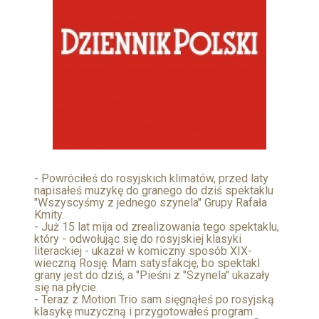
- Powróciłeś do rosyjskich klimatów, przed laty
napisałeś muzykę do granego do dziś spektaklu
"Wszyscyśmy z jednego szynela" Grupy Rafała
Kmity.
- Już 15 lat mija od zrealizowania tego spektaklu,
który - odwołując się do rosyjskiej klasyki
literackiej - ukazał w komiczny sposób XIX-
wieczną Rosję. Mam satysfakcję, bo spektakl
grany jest do dziś, a "Pieśni z "Szynela" ukazały
się na płycie.
- Teraz z Motion Trio sam sięgnąłeś po rosyjską
klasykę muzyczną i przygotowałeś program