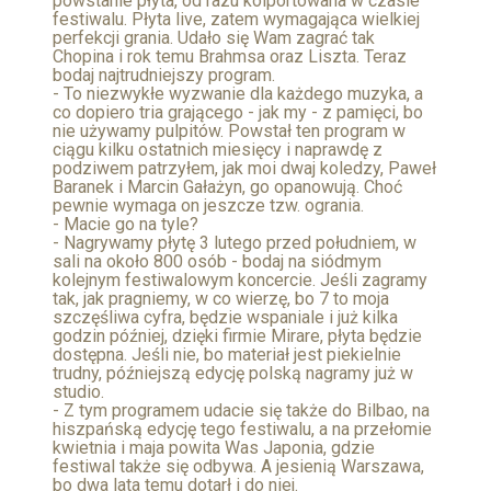
powstanie płyta, od razu kolportowana w czasie
festiwalu. Płyta live, zatem wymagająca wielkiej
perfekcji grania. Udało się Wam zagrać tak
Chopina i rok temu Brahmsa oraz Liszta. Teraz
bodaj najtrudniejszy program.
- To niezwykłe wyzwanie dla każdego muzyka, a
co dopiero tria grającego - jak my - z pamięci, bo
nie używamy pulpitów. Powstał ten program w
ciągu kilku ostatnich miesięcy i naprawdę z
podziwem patrzyłem, jak moi dwaj koledzy, Paweł
Baranek i Marcin Gałażyn, go opanowują. Choć
pewnie wymaga on jeszcze tzw. ogrania.
- Macie go na tyle?
- Nagrywamy płytę 3 lutego przed południem, w
sali na około 800 osób - bodaj na siódmym
kolejnym festiwalowym koncercie. Jeśli zagramy
tak, jak pragniemy, w co wierzę, bo 7 to moja
szczęśliwa cyfra, będzie wspaniale i już kilka
godzin później, dzięki firmie Mirare, płyta będzie
dostępna. Jeśli nie, bo materiał jest piekielnie
trudny, późniejszą edycję polską nagramy już w
studio.
- Z tym programem udacie się także do Bilbao, na
hiszpańską edycję tego festiwalu, a na przełomie
kwietnia i maja powita Was Japonia, gdzie
festiwal także się odbywa. A jesienią Warszawa,
bo dwa lata temu dotarł i do niej.