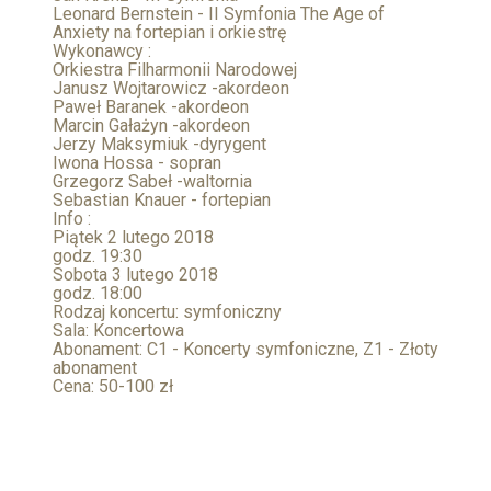
Leonard Bernstein - II Symfonia The Age of
Anxiety na fortepian i orkiestrę
Wykonawcy :
Orkiestra Filharmonii Narodowej
Janusz Wojtarowicz -akordeon
Paweł Baranek -akordeon
Marcin Gałażyn -akordeon
Jerzy Maksymiuk -dyrygent
Iwona Hossa - sopran
Grzegorz Sabeł -waltornia
Sebastian Knauer - fortepian
Info :
Piątek 2 lutego 2018
godz. 19:30
Sobota 3 lutego 2018
godz. 18:00
Rodzaj koncertu: symfoniczny
Sala: Koncertowa
Abonament: C1 - Koncerty symfoniczne, Z1 - Złoty
abonament
Cena: 50-100 zł