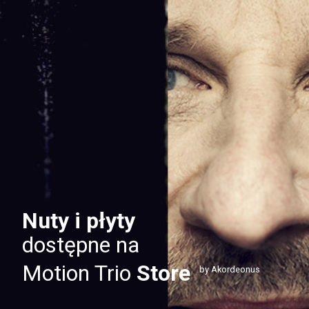
Nuty i płyty
dostępne na
Motion Trio
Store
by Akordeonus