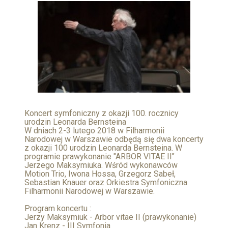
Koncert symfoniczny z okazji 100. rocznicy
urodzin Leonarda Bernsteina
W dniach 2-3 lutego 2018 w Filharmonii
Narodowej w Warszawie odbędą się dwa koncerty
z okazji 100 urodzin Leonarda Bernsteina. W
programie prawykonanie "ARBOR VITAE II"
Jerzego Maksymiuka. Wśród wykonawców
Motion Trio, Iwona Hossa, Grzegorz Sabeł,
Sebastian Knauer oraz Orkiestra Symfoniczna
Filharmonii Narodowej w Warszawie.
Program koncertu :
Jerzy Maksymiuk - Arbor vitae II (prawykonanie)
Jan Krenz - III Symfonia