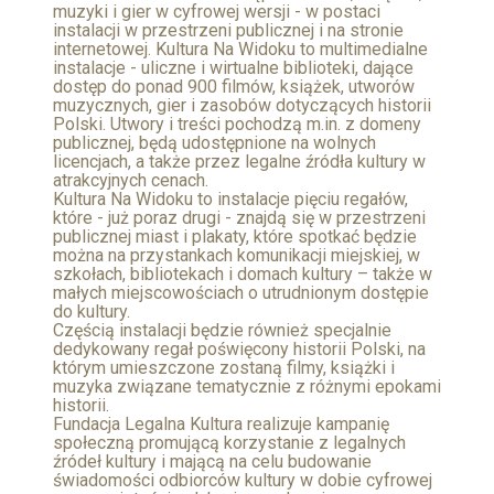
muzyki i gier w cyfrowej wersji - w postaci
instalacji w przestrzeni publicznej i na stronie
internetowej. Kultura Na Widoku to multimedialne
instalacje - uliczne i wirtualne biblioteki, dające
dostęp do ponad 900 filmów, książek, utworów
muzycznych, gier i zasobów dotyczących historii
Polski. Utwory i treści pochodzą m.in. z domeny
publicznej, będą udostępnione na wolnych
licencjach, a także przez legalne źródła kultury w
atrakcyjnych cenach.
Kultura Na Widoku to instalacje pięciu regałów,
które - już poraz drugi - znajdą się w przestrzeni
publicznej miast i plakaty, które spotkać będzie
można na przystankach komunikacji miejskiej, w
szkołach, bibliotekach i domach kultury – także w
małych miejscowościach o utrudnionym dostępie
do kultury.
Częścią instalacji będzie również specjalnie
dedykowany regał poświęcony historii Polski, na
którym umieszczone zostaną filmy, książki i
muzyka związane tematycznie z różnymi epokami
historii.
Fundacja Legalna Kultura realizuje kampanię
społeczną promującą korzystanie z legalnych
źródeł kultury i mającą na celu budowanie
świadomości odbiorców kultury w dobie cyfrowej