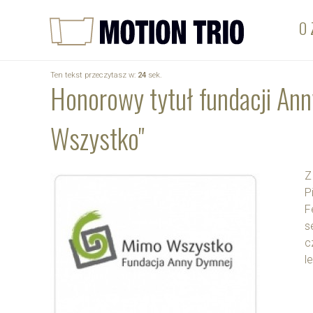
O 
Ten tekst przeczytasz w:
24
sek.
Honorowy tytuł fundacji An
Wszystko"
Z
P
F
s
c
l