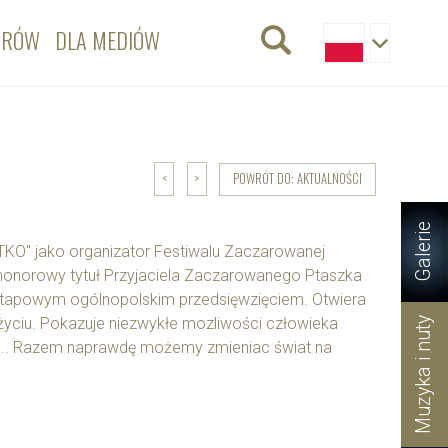
ORÓW
DLA MEDIÓW
POWRÓT DO: AKTUALNOŚCI
<
>
Galerie
KO" jako organizator Festiwalu Zaczarowanej
honorowy tytuł Przyjaciela Zaczarowanego Ptaszka
loetapowym ogólnopolskim przedsięwzięciem. Otwiera
życiu. Pokazuje niezwykłe mozliwości człowieka
Muzyka i nuty
a... Razem naprawdę możemy zmieniac świat na