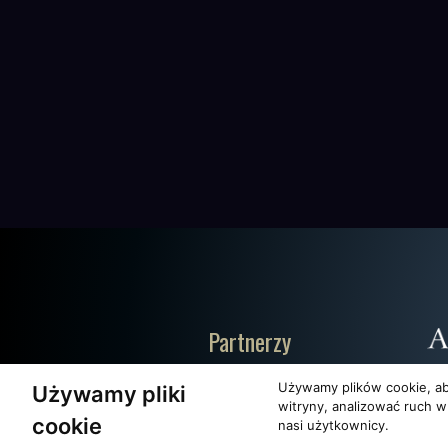
Partnerzy
Używamy plików cookie, ab
Używamy pliki
witryny, analizować ruch w
cookie
nasi użytkownicy.