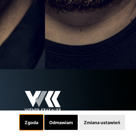
Zgoda
Odmawiam
Zmiana ustawień