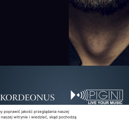
y poprawić jakość przeglądania naszej
 naszej witrynie i wiedzieć, skąd pochodzą