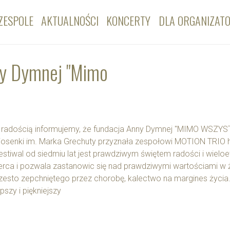
ZESPOLE
AKTUALNOŚCI
KONCERTY
DLA ORGANIZAT
ny Dymnej "Mimo
 radością informujemy, że fundacja Anny Dymnej "MIMO WSZYST
iosenki im. Marka Grechuty przyznała zespołowi MOTION TRIO 
estiwal od siedmiu lat jest prawdziwym świętem radości i wie
erca i pozwala zastanowic się nad prawdziwymi wartościami w 
zesto zepchniętego przez chorobę, kalectwo na margines życi
epszy i piękniejszy