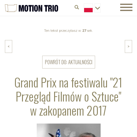
Ten tekst przeczytasz w:
27
sek.
<
>
POWRÓT DO: AKTUALNOŚCI
Grand Prix na festiwalu "21
Przegląd Filmów o Sztuce"
w zakopanem 2017