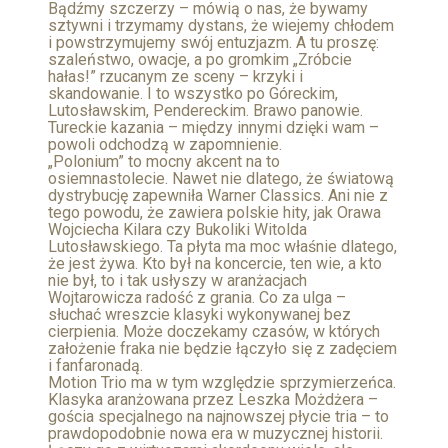
Bądźmy szczerzy – mówią o nas, że bywamy
sztywni i trzymamy dystans, że wiejemy chłodem
i powstrzymujemy swój entuzjazm. A tu proszę:
szaleństwo, owacje, a po gromkim „Zróbcie
hałas!” rzucanym ze sceny – krzyki i
skandowanie. I to wszystko po Góreckim,
Lutosławskim, Pendereckim. Brawo panowie.
Tureckie kazania – między innymi dzięki wam –
powoli odchodzą w zapomnienie.
„Polonium” to mocny akcent na to
osiemnastolecie. Nawet nie dlatego, że światową
dystrybucję zapewniła Warner Classics. Ani nie z
tego powodu, że zawiera polskie hity, jak Orawa
Wojciecha Kilara czy Bukoliki Witolda
Lutosławskiego. Ta płyta ma moc właśnie dlatego,
że jest żywa. Kto był na koncercie, ten wie, a kto
nie był, to i tak usłyszy w aranżacjach
Wojtarowicza radość z grania. Co za ulga –
słuchać wreszcie klasyki wykonywanej bez
cierpienia. Może doczekamy czasów, w których
założenie fraka nie będzie łączyło się z zadęciem
i fanfaronadą.
Motion Trio ma w tym względzie sprzymierzeńca.
Klasyka aranżowana przez Leszka Możdżera –
gościa specjalnego na najnowszej płycie tria – to
prawdopodobnie nowa era w muzycznej historii.