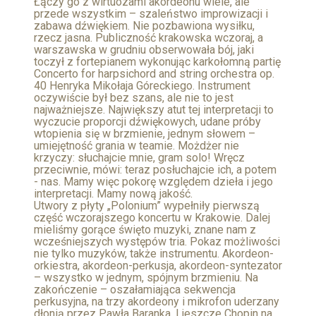
Łączy go z wirtuozami akordeonu wiele, ale
przede wszystkim – szaleństwo improwizacji i
zabawa dźwiękiem. Nie pozbawiona wysiłku,
rzecz jasna. Publiczność krakowska wczoraj, a
warszawska w grudniu obserwowała bój, jaki
toczył z fortepianem wykonując karkołomną partię
Concerto for harpsichord and string orchestra op.
40 Henryka Mikołaja Góreckiego. Instrument
oczywiście był bez szans, ale nie to jest
najważniejsze. Największy atut tej interpretacji to
wyczucie proporcji dźwiękowych, udane próby
wtopienia się w brzmienie, jednym słowem –
umiejętność grania w teamie. Możdżer nie
krzyczy: słuchajcie mnie, gram solo! Wręcz
przeciwnie, mówi: teraz posłuchajcie ich, a potem
- nas. Mamy więc pokorę względem dzieła i jego
interpretacji. Mamy nową jakość.
Utwory z płyty „Polonium” wypełniły pierwszą
część wczorajszego koncertu w Krakowie. Dalej
mieliśmy gorące święto muzyki, znane nam z
wcześniejszych występów tria. Pokaz możliwości
nie tylko muzyków, także instrumentu. Akordeon-
orkiestra, akordeon-perkusja, akordeon-syntezator
– wszystko w jednym, spójnym brzmieniu. Na
zakończenie – oszałamiająca sekwencja
perkusyjna, na trzy akordeony i mikrofon uderzany
dłonią przez Pawła Baranka. I jeszcze Chopin na