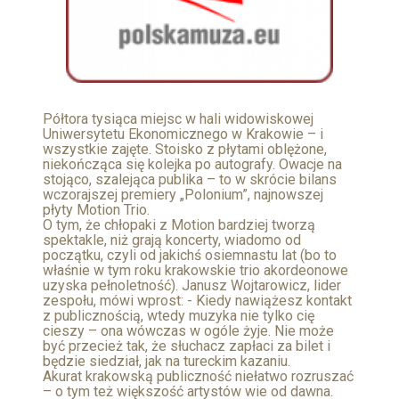
Półtora tysiąca miejsc w hali widowiskowej
Uniwersytetu Ekonomicznego w Krakowie – i
wszystkie zajęte. Stoisko z płytami oblężone,
niekończąca się kolejka po autografy. Owacje na
stojąco, szalejąca publika – to w skrócie bilans
wczorajszej premiery „Polonium”, najnowszej
płyty Motion Trio.
O tym, że chłopaki z Motion bardziej tworzą
spektakle, niż grają koncerty, wiadomo od
początku, czyli od jakichś osiemnastu lat (bo to
właśnie w tym roku krakowskie trio akordeonowe
uzyska pełnoletność). Janusz Wojtarowicz, lider
zespołu, mówi wprost: - Kiedy nawiążesz kontakt
z publicznością, wtedy muzyka nie tylko cię
cieszy – ona wówczas w ogóle żyje. Nie może
być przecież tak, że słuchacz zapłaci za bilet i
będzie siedział, jak na tureckim kazaniu.
Akurat krakowską publiczność niełatwo rozruszać
– o tym też większość artystów wie od dawna.