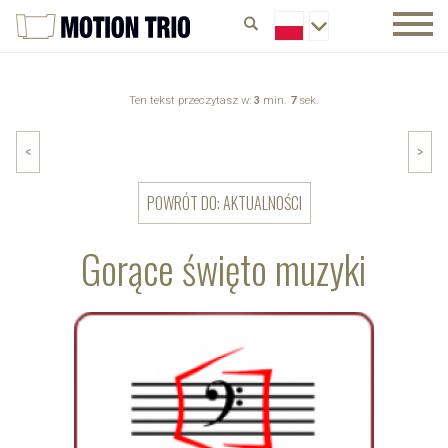
Ten tekst przeczytasz w:
3
min.
7
sek.
<
>
POWRÓT DO: AKTUALNOŚCI
Gorące święto muzyki