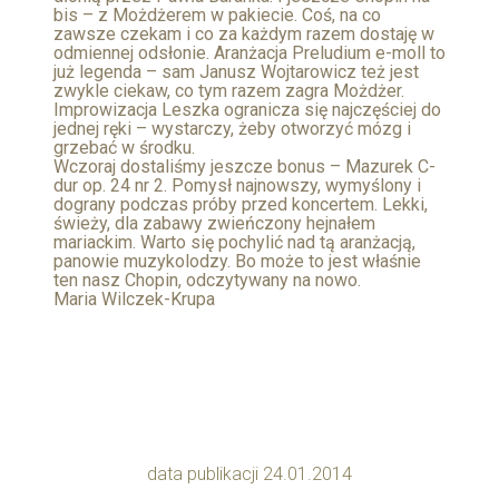
bis – z Możdżerem w pakiecie. Coś, na co
zawsze czekam i co za każdym razem dostaję w
odmiennej odsłonie. Aranżacja Preludium e-moll to
już legenda – sam Janusz Wojtarowicz też jest
zwykle ciekaw, co tym razem zagra Możdżer.
Improwizacja Leszka ogranicza się najczęściej do
jednej ręki – wystarczy, żeby otworzyć mózg i
grzebać w środku.
Wczoraj dostaliśmy jeszcze bonus – Mazurek C-
dur op. 24 nr 2. Pomysł najnowszy, wymyślony i
dograny podczas próby przed koncertem. Lekki,
świeży, dla zabawy zwieńczony hejnałem
mariackim. Warto się pochylić nad tą aranżacją,
panowie muzykolodzy. Bo może to jest właśnie
ten nasz Chopin, odczytywany na nowo.
Maria Wilczek-Krupa
data publikacji 24.01.2014