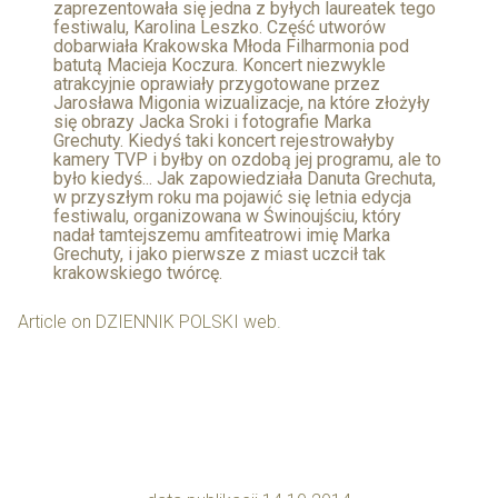
zaprezentowała się jedna z byłych laureatek tego
festiwalu, Karolina Leszko. Część utworów
dobarwiała Krakowska Młoda Filharmonia pod
batutą Macieja Koczura. Koncert niezwykle
atrakcyjnie oprawiały przygotowane przez
Jarosława Migonia wizualizacje, na które złożyły
się obrazy Jacka Sroki i fotografie Marka
Grechuty. Kiedyś taki koncert rejestrowałyby
kamery TVP i byłby on ozdobą jej programu, ale to
było kiedyś... Jak zapowiedziała Danuta Grechuta,
w przyszłym roku ma pojawić się letnia edycja
festiwalu, organizowana w Świnoujściu, który
nadał tamtejszemu amfiteatrowi imię Marka
Grechuty, i jako pierwsze z miast uczcił tak
krakowskiego twórcę.
Article on DZIENNIK POLSKI web.