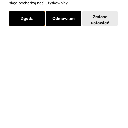
skąd pochodzą nasi użytkownicy.
Zmiana
Zgoda
Odmawiam
ustawień
O zespole
MUZYKA I NUTY
NAGRODY
RECENZJE