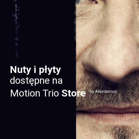
Nuty i płyty
dostępne na
Motion Trio
Store
by Akordeonus