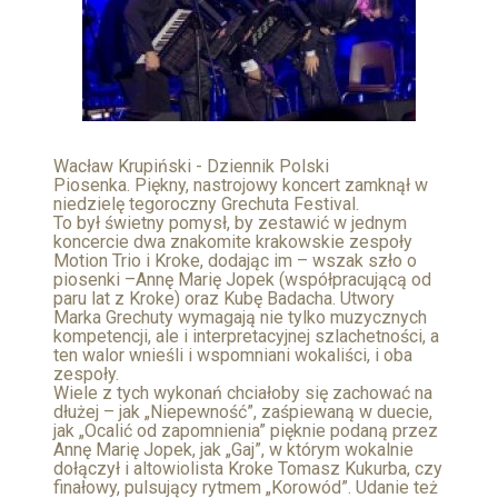
Wacław Krupiński - Dziennik Polski
Piosenka. Piękny, nastrojowy koncert zamknął w
niedzielę tegoroczny Grechuta Festival.
To był świetny pomysł, by zestawić w jednym
koncercie dwa znakomite krakowskie zespoły
Motion Trio i Kroke, dodając im – wszak szło o
piosenki –Annę Marię Jopek (współpracującą od
paru lat z Kroke) oraz Kubę Badacha. Utwory
Marka Grechuty wymagają nie tylko muzycznych
kompetencji, ale i interpretacyjnej szlachetności, a
ten walor wnieśli i wspomniani wokaliści, i oba
zespoły.
Wiele z tych wykonań chciałoby się zachować na
dłużej – jak „Niepewność”, zaśpiewaną w duecie,
jak „Ocalić od zapomnienia” pięknie podaną przez
Annę Marię Jopek, jak „Gaj”, w którym wokalnie
dołączył i altowiolista Kroke Tomasz Kukurba, czy
finałowy, pulsujący rytmem „Korowód”. Udanie też