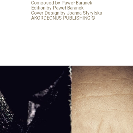
Composed by Paweł Baranek
Edition by Paweł Baranek
Cover Design by Joanna Styrylska
AKORDEONUS PUBLISHING ©