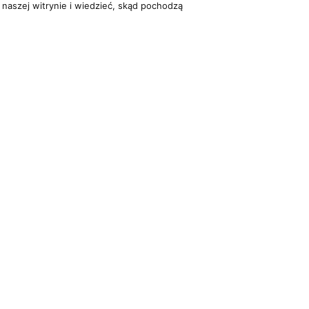
 naszej witrynie i wiedzieć, skąd pochodzą
Dla organizatorów
Multimedia
EVENTY
FILMY
ATNOŚCI
REPERTUAR KONCERTOWY
GALERIE
PROJEKTY REPERTUAROWE
on Trio. Wszelkie prawa zastrzeżone
Powered by
Quick.Cms