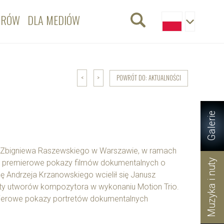
ORÓW
DLA MEDIÓW
POWRÓT DO: AKTUALNOŚCI
<
>
Galerie
m. Zbigniewa Raszewskiego w Warszawie, w ramach
Muzyka i nuty
li premierowe pokazy filmów dokumentalnych o
ę Andrzeja Krzanowskiego wcielił się Janusz
enty utworów kompozytora w wykonaniu Motion Trio.
mierowe pokazy portretów dokumentalnych