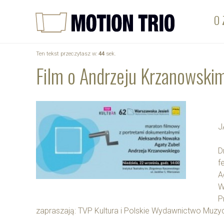
O 
Ten tekst przeczytasz w:
44
sek.
Film o Andrzeju Krzanowskim
J
D
f
A
W
P
zapraszają: TVP Kultura i Polskie Wydawnictwo Muzy