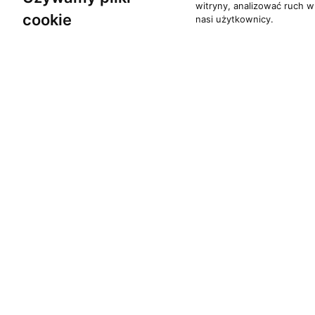
witryny, analizować ruch w
cookie
nasi użytkownicy.
O zespole
Pomoc
MUZYKA I NUTY
KONTAKT
NAGRODY
POLITYKA PRYW
RECENZJE
Copyrights 1996 - 2026 Moti