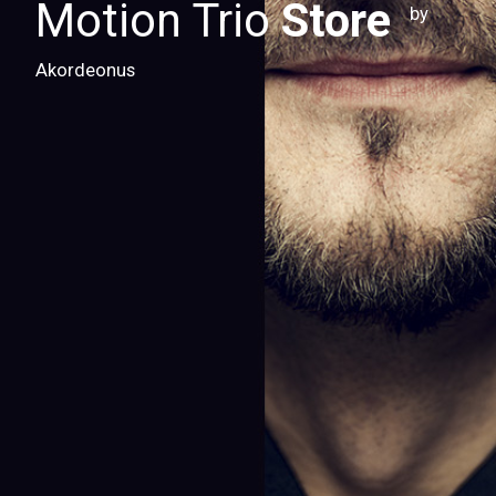
Motion Trio
Store
by
Akordeonus