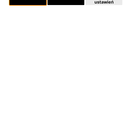
ustawień
Pomoc
KONTAKT
POLITYKA PRYWATNOŚCI
Dla organizatorów
EVENTY
REPERTUAR KONCERTOWY
PROJEKTY REPERTUAROWE
Multimedia
FILMY
GALERIE
Linki