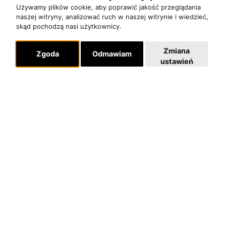
Pomoc
Używamy plików cookie, aby poprawić jakość przeglądania
naszej witryny, analizować ruch w naszej witrynie i wiedzieć,
KONTAKT
skąd pochodzą nasi użytkownicy.
POLITYKA PRYWATNOŚCI
Zmiana
Zgoda
Odmawiam
ustawień
Dla organizatorów
EVENTY
REPERTUAR KONCERTOWY
PROJEKTY REPERTUAROWE
Multimedia
FILMY
GALERIE
Linki
INSTAGRAM