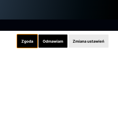
Zgoda
Odmawiam
Zmiana ustawień
Linki
INSTAGRAM
SKLEP
Designed by grafiQa