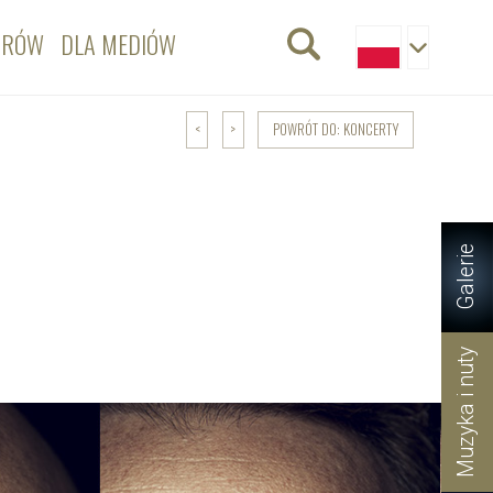
ORÓW
DLA MEDIÓW
POWRÓT DO: KONCERTY
<
>
Galerie
Muzyka i nuty