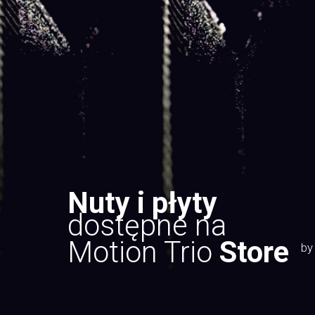
Nuty i płyty
dostępne na
Motion Trio
Store
by