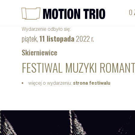
O 
Wydarzenie odbyło się:
piątek,
11 listopada
2022 r.
Skierniewice
FESTIWAL MUZYKI ROMAN
więcej o wydarzeniu:
strona festiwalu