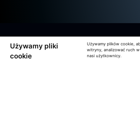
Używamy plików cookie, ab
Używamy pliki
witryny, analizować ruch w
cookie
nasi użytkownicy.
O zespole
Pomoc
MUZYKA I NUTY
KONTAKT
NAGRODY
POLITYKA PRYW
RECENZJE
Copyrights 1996 - 2026 Moti