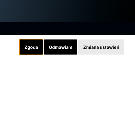
Zgoda
Odmawiam
Zmiana ustawień
Linki
INSTAGRAM
SKLEP
Designed by grafiQa