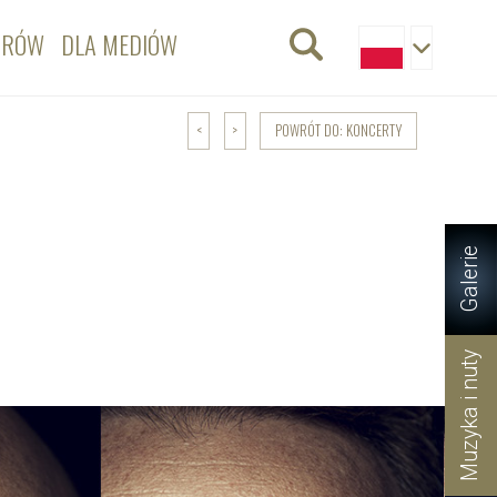
ORÓW
DLA MEDIÓW
POWRÓT DO: KONCERTY
<
>
Galerie
Muzyka i nuty