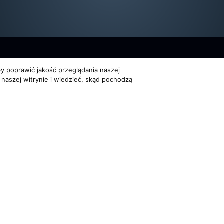
y poprawić jakość przeglądania naszej
 naszej witrynie i wiedzieć, skąd pochodzą
Dla organizatorów
Multimedia
EVENTY
FILMY
ATNOŚCI
REPERTUAR KONCERTOWY
GALERIE
PROJEKTY REPERTUAROWE
on Trio. Wszelkie prawa zastrzeżone
Powered by
Quick.Cms