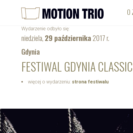
O 
Wydarzenie odbyło się:
niedziela,
29 października
2017 r.
Gdynia
FESTIWAL GDYNIA CLASSI
więcej o wydarzeniu:
strona festiwalu