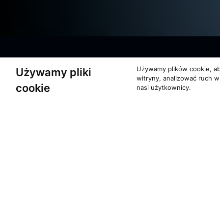
Używamy plików cookie, ab
Używamy pliki
witryny, analizować ruch w
cookie
nasi użytkownicy.
O zespole
Pomoc
MUZYKA I NUTY
KONTAKT
NAGRODY
POLITYKA PRYW
RECENZJE
Copyrights 1996 - 2026 Moti