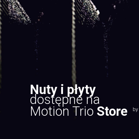
Nuty i płyty
dostępne na
Motion Trio
Store
by