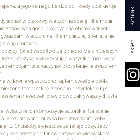
klepane, a jego samego bardzo boli, kiedy ktoś kieruje
Kontakt
edy jednak w piątkowy wieczór na scenę Filharmonii
m nie zabawnych gości grających na obśmiewanych
 gwiazdami wieczoru na filharmonicznej scenie, a nie
sklep
ę drogę utorowali.
ompozycji. Skład współtworzą ponadto Marcin Gałażyn
 autorską muzykę, wykorzystując wszystkie możliwości
wać emocjami słuchaczy jak pilot steruje telewizorem
j.
o. Na widownię wpuszczono raptem dwieście osób,
mierzono temperaturę, zalecano dezynfekcję rąk.
 noszenia maseczek, prawidłowo zakrywających usta
mal wyłącznie ich kompozycje autorskie. Na scenie
sania. Prezentowana muzyka była zbyt dobra, żeby
certu. Chciałoby się jeszcze zamknąć oczy, żeby
ego są one przez jego fanów nazywane widowiskami.