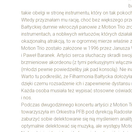
b
takie obelgi w stronę instrumentu, który on tak pokoch
Wtedy przyznałam mu rację, choć bez większego przek
Bałtyckiej dumnie wkroczyli panowie z Motion Trio 
instrumentach, a nobliwych wirtuozów, których działal
okazjonalną atrakcją, to w ogromnej mierze właśnie z
Motion Trio zostało założone w 1996 przez Janusza 
i Paweł Baranek. Artyści serca słuchaczy skradli swo
brzmieniowe akordeonu (z tymi perkusyjnymi włącznie
(młodzi pewnie powiedzieliby jak pad konsolą). Nie i
Warto tu podkreślić, że Filharmonia Bałtycka dołoż
dzięki czemu rozsadzenie ich i zapewnienie dystans
Każda osoba musiała też wypisać stosowne oświadc
i nos.
Podczas dwugodzinnego koncertu artyści z Motion Tri
towarzyszyła im Orkiestra PFB pod dyrekcją Radosława
zaburzyć sobie delektowanie się nią myśleniem anali
optymalnie delektować się muzyką, ale występy Motio