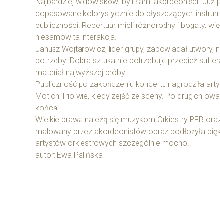
Najbardziej widowiskowi byli sami akordeoniści. Już po
dopasowane kolorystycznie do błyszczących instrumen
publiczności. Repertuar mieli różnorodny i bogaty, wi
niesamowita interakcja.
Janusz Wojtarowicz, lider grupy, zapowiadał utwory, n
potrzeby. Dobra sztuka nie potrzebuje przecież sufle
materiał najwyższej próby.
Publiczność po zakończeniu koncertu nagrodziła arty
Motion Trio wie, kiedy zejść ze sceny. Po drugich o
końca.
Wielkie brawa należą się muzykom Orkiestry PFB oraz
malowany przez akordeonistów obraz podłożyła piękne i
artystów orkiestrowych szczególnie mocno.
autor: Ewa Palińska