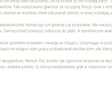
 ich stroju dało się poznać, że na scenie to oni rozdają karty - 
tów. Taki wyluzowany glamour ze szczyptą finezji. Grali z emfa
ęc słuchacze w jednej chwili odczuwali radość, w innej nostalgię
iejednokrotnie tłumacząc ich genezę czy przesłanie. Nie narzucał
ra. Sama potrafi poruszyć odbiorcę do głębi. A symfoniczne aran
stów gromkimi brawami i owacją na stojąco, otrzymując w podzi
wacjach na stojąco lider grupy podziękował słuchaczom, ale zde
 dyrygentowi. Motion Trio zrobiło tak ogromne wrażenie na słuc
 stabilne płótno. Ci, którzy kiedykolwiek grali w orkiestrze i b