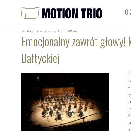
O 
Ten tekst przeczytasz w:
3
min.
52
sek.
Emocjonalny zawrót głowy! M
Bałtyckiej
C
ż
P
t
e
j
K
p
m