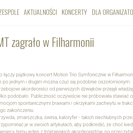
ZESPOLE
AKTUALNOŚCI
KONCERTY
DLA ORGANIZAT
T zagrało w Filharmonii
o łączy piątkowy koncert Motion Trio Symfonicznie w Filharmonii
e po jednym i drugim można czuć się podobnie oszołomionym.
rzebojowi akordeoniści od pierwszych dźwięków przejęli władzę n
ylko podobało. Publiczność oczywiście nie próbowała stawiać 
mocjom spontanicznymi brawami i okrzykami zachwytu w trakci
ego zakończeniu.
rzywda, zmarszczka, świnia, kaloryfer - takich niechlubnych p
rzypominać je w swoich artykułach, aby podkreślić, że choć kiedyś
iesięcy temu jeden z trójmiejskich akordeonistów, po przeczyt