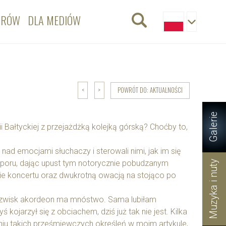
ORÓW
DLA MEDIÓW
POWRÓT DO: AKTUALNOŚCI
<
>
Galerie
 Bałtyckiej z przejażdżką kolejką górską? Choćby to,
ad emocjami słuchaczy i sterowali nimi, jak im się
oporu, dając upust tym notorycznie pobudzanym
Muzyka i nuty
e koncertu oraz dwukrotną owacją na stojąco po
rzezwisk akordeon ma mnóstwo. Sama lubiłam
 kojarzył się z obciachem, dziś już tak nie jest. Kilka
aniu takich prześmiewczych określeń w moim artykule,