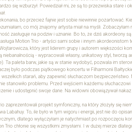
ardzo się wzburzył. Powiedział mi, że są to przezwiska stare i o
ał.
onania, bo przecież fajnie jest sobie niewinnie pożartować. Ki
zrozumiałam, co mój znajomy artysta miał na myśli. Zobaczyła
ność zasługuje na podziw i uznanie. Bo to, że dziś akordeony są
asługa Motion Trio - artyści sami sobie i innym akordeonistom t
Wojtarowicza, który jest liderem grupy i autorem większości k
ją niebanalnością - wypracowali własny, unikatowy styl, tworzą
). Ta paleta barw, jakie są w stanie wydobyć, pozwala im stero
naczej było podczas piątkowego koncertu w Filharmonii Bałtyckie
yła wszelkich starań, aby zapewnić słuchaczom bezpieczeństw
u nie stanowiło problemu. Przed wejściem każdemu słuchaczowi 
zenie i udostępnić swoje dane. Na widowni obowiązywał nakaz
o zaprezentowali projekt symfoniczny, na który złożyły się nie
 Labahuy. To, ile było w tym wigoru i energii, jest nie do opi
tycznym, dlatego wyłączyłam je natychmiast po rozpoczęciu kon
n Trio chłonie się wszystkimi zmysłami. I w dużej mierze dlat