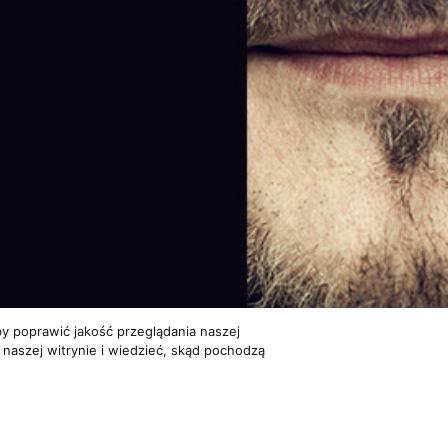
y poprawić jakość przeglądania naszej
 naszej witrynie i wiedzieć, skąd pochodzą