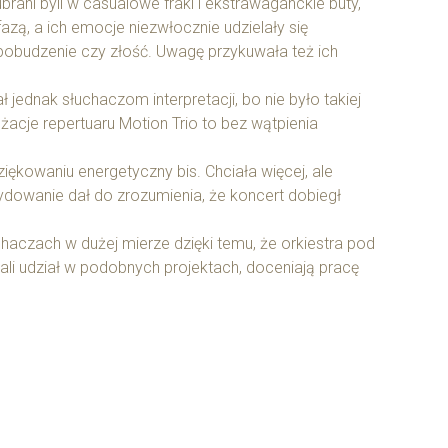
ubrani byli w casualowe fraki i ekstrawaganckie buty,
zą, a ich emocje niezwłocznie udzielały się
, pobudzenie czy złość. Uwagę przykuwała też ich
 jednak słuchaczom interpretacji, bo nie było takiej
żacje repertuaru Motion Trio to bez wątpienia
ękowaniu energetyczny bis. Chciała więcej, ale
cydowanie dał do zrozumienia, że koncert dobiegł
haczach w dużej mierze dzięki temu, że orkiestra pod
rali udział w podobnych projektach, doceniają pracę