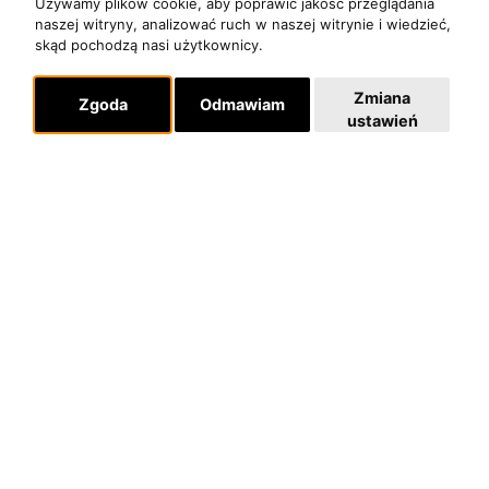
Używamy plików cookie, aby poprawić jakość przeglądania
naszej witryny, analizować ruch w naszej witrynie i wiedzieć,
skąd pochodzą nasi użytkownicy.
Zmiana
Zgoda
Odmawiam
ustawień
O zespole
MUZYKA I NUTY
NAGRODY
RECENZJE