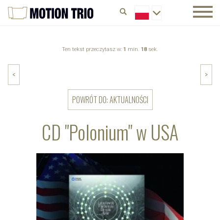
Ten tekst przeczytasz w:
1
min.
18
sek.
<
>
POWRÓT DO: AKTUALNOŚCI
CD "Polonium" w USA