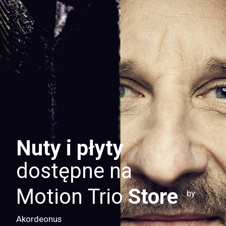
Nuty i płyty
dostępne na
Motion Trio
Store
by
Akordeonus