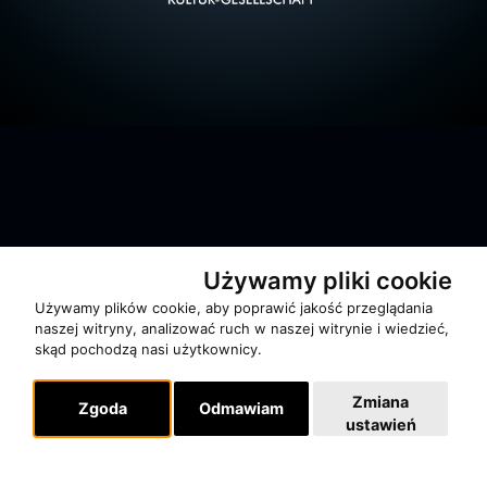
O zespole
Używamy pliki cookie
MUZYKA I NUTY
Używamy plików cookie, aby poprawić jakość przeglądania
NAGRODY
naszej witryny, analizować ruch w naszej witrynie i wiedzieć,
skąd pochodzą nasi użytkownicy.
RECENZJE
Zmiana
Zgoda
Odmawiam
Pomoc
ustawień
KONTAKT