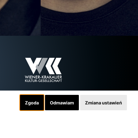
Zgoda
Odmawiam
Zmiana ustawień