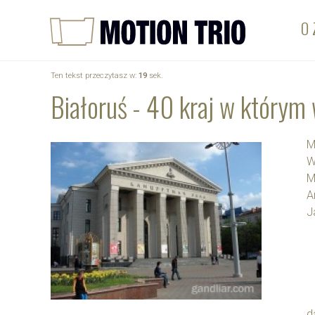
O 
Ten tekst przeczytasz w:
19
sek.
Białoruś - 40 kraj w którym
M
W
M
A
J
d