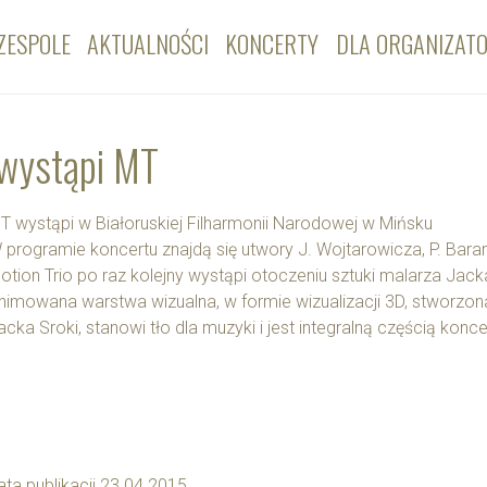
ZESPOLE
AKTUALNOŚCI
KONCERTY
DLA ORGANIZAT
 wystąpi MT
T wystąpi w Białoruskiej Filharmonii Narodowej w Mińsku
 programie koncertu znajdą się utwory J. Wojtarowicza, P. Baran
otion Trio po raz kolejny wystąpi otoczeniu sztuki malarza Jack
nimowana warstwa wizualna, w formie wizualizacji 3D, stworz
acka Sroki, stanowi tło dla muzyki i jest integralną częścią konce
ata publikacji 23.04.2015