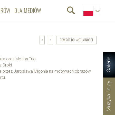
ORÓW
DLA MEDIÓW
POWRÓT DO: AKTUALNOŚCI
<
>
ka oraz Motion Trio.
Galerie
a Sroki.
ona przez Jarosława Migonia na motywach obrazów
rtu.
Muzyka i nuty