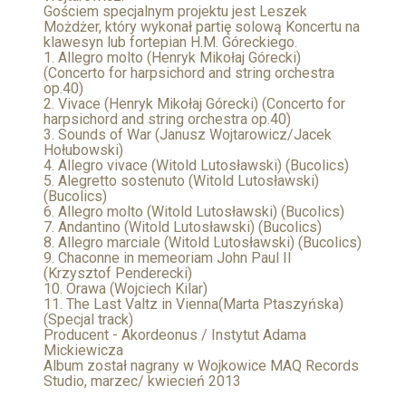
Gościem specjalnym projektu jest Leszek
Możdżer, który wykonał partię solową Koncertu na
klawesyn lub fortepian H.M. Góreckiego.
1. Allegro molto (Henryk Mikołaj Górecki)
(Concerto for harpsichord and string orchestra
op.40)
2. Vivace (Henryk Mikołaj Górecki) (Concerto for
harpsichord and string orchestra op.40)
3. Sounds of War (Janusz Wojtarowicz/Jacek
Hołubowski)
4. Allegro vivace (Witold Lutosławski) (Bucolics)
5. Alegretto sostenuto (Witold Lutosławski)
(Bucolics)
6. Allegro molto (Witold Lutosławski) (Bucolics)
7. Andantino (Witold Lutosławski) (Bucolics)
8. Allegro marciale (Witold Lutosławski) (Bucolics)
9. Chaconne in memeoriam John Paul II
(Krzysztof Penderecki)
10. Orawa (Wojciech Kilar)
11. The Last Valtz in Vienna(Marta Ptaszyńska)
(Specjal track)
Producent - Akordeonus / Instytut Adama
Mickiewicza
Album został nagrany w Wojkowice MAQ Records
Studio, marzec/ kwiecień 2013