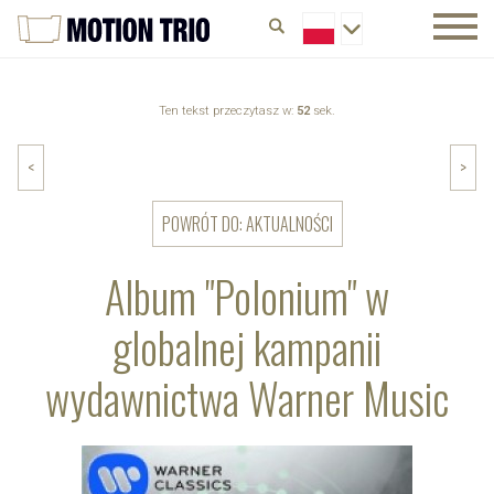
Ten tekst przeczytasz w:
52
sek.
<
>
POWRÓT DO: AKTUALNOŚCI
Album "Polonium" w
globalnej kampanii
wydawnictwa Warner Music