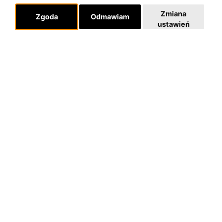
Zmiana
Zgoda
Odmawiam
ustawień
O zespole
MUZYKA I NUTY
NAGRODY
RECENZJE