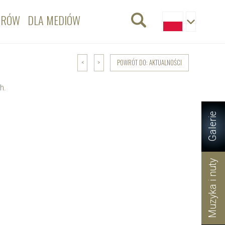
ORÓW
DLA MEDIÓW
POWRÓT DO: AKTUALNOŚCI
<
>
h.
Galerie
Muzyka i nuty