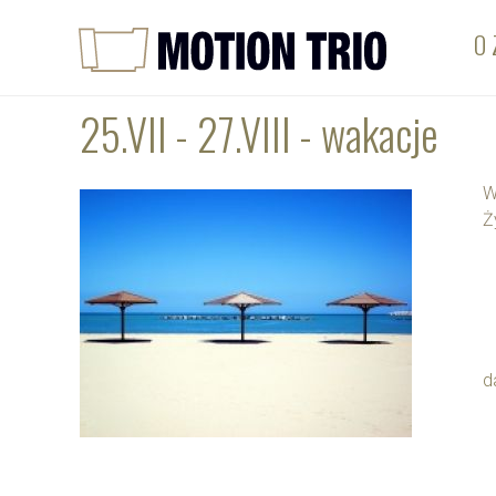
O 
25.VII - 27.VIII - wakacje
W
Ż
d