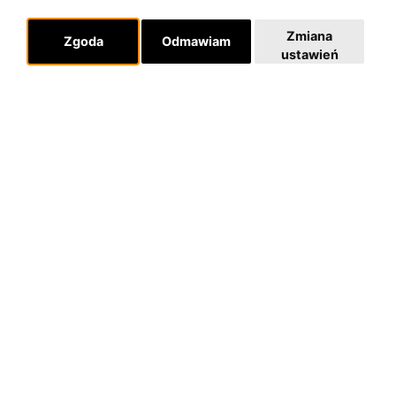
Zmiana
Zgoda
Odmawiam
ustawień
O zespole
MUZYKA I NUTY
NAGRODY
RECENZJE