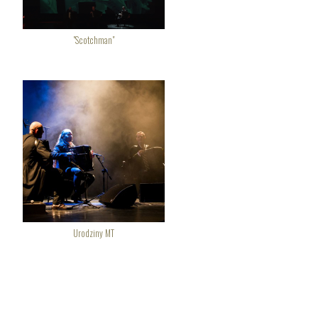
"Scotchman"
Urodziny MT