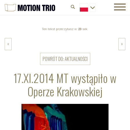
Ten tekst przeczytasz w:
23
sek.
<
>
POWRÓT DO: AKTUALNOŚCI
17.XI.2014 MT wystąpiło w
Operze Krakowskiej