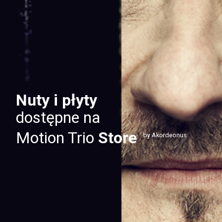
Nuty i płyty
dostępne na
Motion Trio
Store
by Akordeonus