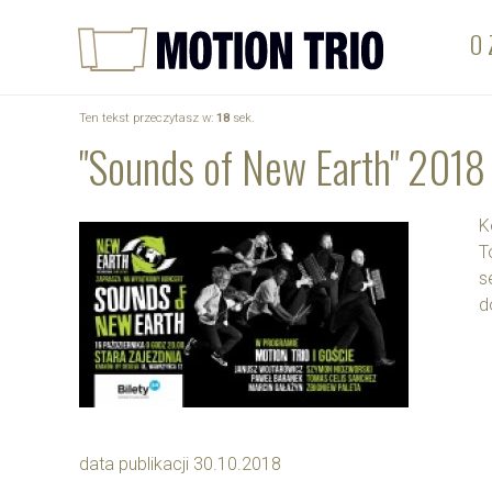
O 
Ten tekst przeczytasz w:
18
sek.
"Sounds of New Earth" 2018
K
T
s
d
data publikacji 30.10.2018