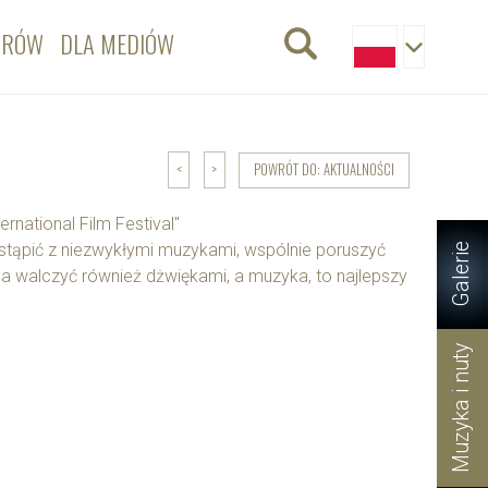
ORÓW
DLA MEDIÓW
POWRÓT DO: AKTUALNOŚCI
<
>
rnational Film Festival"
stąpić z niezwykłymi muzykami, wspólnie poruszyć
Galerie
na walczyć również dżwiękami, a muzyka, to najlepszy
Muzyka i nuty