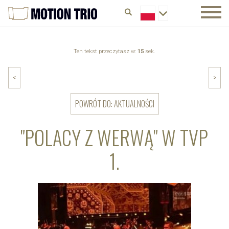
Ten tekst przeczytasz w:
15
sek.
<
>
POWRÓT DO: AKTUALNOŚCI
"POLACY Z WERWĄ" W TVP
1.