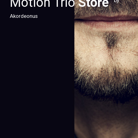
Motion Trio
Store
by
Akordeonus