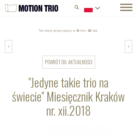
Ten tekst przeczytasz w:
8
min.
43
sek.
<
>
POWRÓT DO: AKTUALNOŚCI
"Jedyne takie trio na
świecie" Miesięcznik Kraków
nr. xii.2018