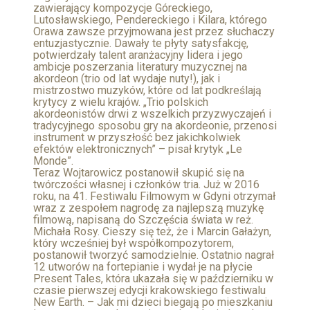
zawierający kompozycje Góreckiego,
Lutosławskiego, Pendereckiego i Kilara, którego
Orawa zawsze przyjmowana jest przez słuchaczy
entuzjastycznie. Dawały te płyty satysfakcję,
potwierdzały talent aranżacyjny lidera i jego
ambicje poszerzania literatury muzycznej na
akordeon (trio od lat wydaje nuty!), jak i
mistrzostwo muzyków, które od lat podkreślają
krytycy z wielu krajów. „Trio polskich
akordeonistów drwi z wszelkich przyzwyczajeń i
tradycyjnego sposobu gry na akordeonie, przenosi
instrument w przyszłość bez jakichkolwiek
efektów elektronicznych” – pisał krytyk „Le
Monde”.
Teraz Wojtarowicz postanowił skupić się na
twórczości własnej i członków tria. Już w 2016
roku, na 41. Festiwalu Filmowym w Gdyni otrzymał
wraz z zespołem nagrodę za najlepszą muzykę
filmową, napisaną do Szczęścia świata w reż.
Michała Rosy. Cieszy się też, że i Marcin Gałażyn,
który wcześniej był współkompozytorem,
postanowił tworzyć samodzielnie. Ostatnio nagrał
12 utworów na fortepianie i wydał je na płycie
Present Tales, która ukazała się w październiku w
czasie pierwszej edycji krakowskiego festiwalu
New Earth. – Jak mi dzieci biegają po mieszkaniu