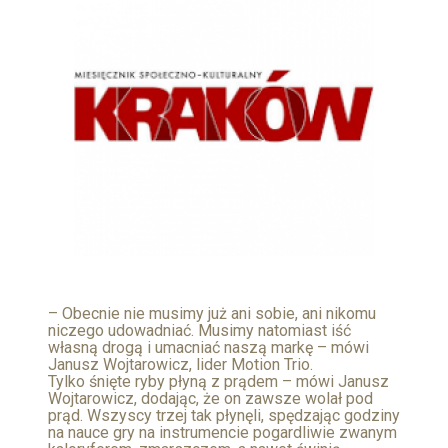
– Obecnie nie musimy już ani sobie, ani nikomu
niczego udowadniać. Musimy natomiast iść
własną drogą i umacniać naszą markę – mówi
Janusz Wojtarowicz, lider Motion Trio.
Tylko śnięte ryby płyną z prądem – mówi Janusz
Wojtarowicz, dodając, że on zawsze wolał pod
prąd. Wszyscy trzej tak płynęli, spędzając godziny
na nauce gry na instrumencie pogardliwie zwanym