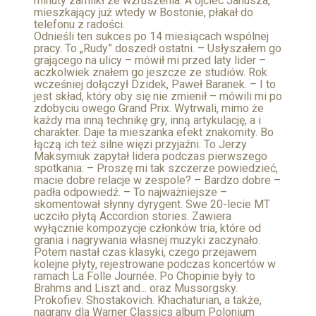
minuty zamilkł ze wzruszenia. A ojciec Janusza,
mieszkający już wtedy w Bostonie, płakał do
telefonu z radości.
Odnieśli ten sukces po 14 miesiącach wspólnej
pracy. To „Rudy” doszedł ostatni. – Usłyszałem go
grającego na ulicy – mówił mi przed laty lider –
aczkolwiek znałem go jeszcze ze studiów. Rok
wcześniej dołączył Dzidek, Paweł Baranek. – I to
jest skład, który oby się nie zmienił – mówili mi po
zdobyciu owego Grand Prix. Wytrwali, mimo że
każdy ma inną technikę gry, inną artykulację, a i
charakter. Daje ta mieszanka efekt znakomity. Bo
łączą ich też silne więzi przyjaźni. To Jerzy
Maksymiuk zapytał lidera podczas pierwszego
spotkania: – Proszę mi tak szczerze powiedzieć,
macie dobre relacje w zespole? – Bardzo dobre –
padła odpowiedź. – To najważniejsze –
skomentował słynny dyrygent. Swe 20-lecie MT
uczciło płytą Accordion stories. Zawiera
wyłącznie kompozycje członków tria, które od
grania i nagrywania własnej muzyki zaczynało.
Potem nastał czas klasyki, czego przejawem
kolejne płyty, rejestrowane podczas koncertów w
ramach La Folle Journée. Po Chopinie były to
Brahms and Liszt and... oraz Mussorgsky.
Prokofiev. Shostakovich. Khachaturian, a także,
nagrany dla Warner Classics album Polonium