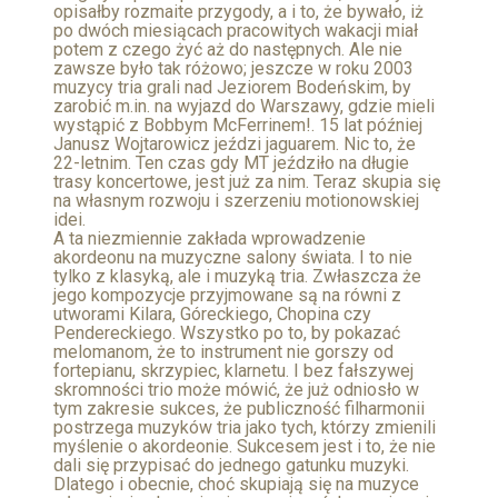
opisałby rozmaite przygody, a i to, że bywało, iż
po dwóch miesiącach pracowitych wakacji miał
potem z czego żyć aż do następnych. Ale nie
zawsze było tak różowo; jeszcze w roku 2003
muzycy tria grali nad Jeziorem Bodeńskim, by
zarobić m.in. na wyjazd do Warszawy, gdzie mieli
wystąpić z Bobbym McFerrinem!. 15 lat później
Janusz Wojtarowicz jeździ jaguarem. Nic to, że
22-letnim. Ten czas gdy MT jeździło na długie
trasy koncertowe, jest już za nim. Teraz skupia się
na własnym rozwoju i szerzeniu motionowskiej
idei.
A ta niezmiennie zakłada wprowadzenie
akordeonu na muzyczne salony świata. I to nie
tylko z klasyką, ale i muzyką tria. Zwłaszcza że
jego kompozycje przyjmowane są na równi z
utworami Kilara, Góreckiego, Chopina czy
Pendereckiego. Wszystko po to, by pokazać
melomanom, że to instrument nie gorszy od
fortepianu, skrzypiec, klarnetu. I bez fałszywej
skromności trio może mówić, że już odniosło w
tym zakresie sukces, że publiczność filharmonii
postrzega muzyków tria jako tych, którzy zmienili
myślenie o akordeonie. Sukcesem jest i to, że nie
dali się przypisać do jednego gatunku muzyki.
Dlatego i obecnie, choć skupiają się na muzyce