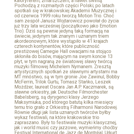
kaloryferem, zmarszczem, a nawet świnią.
Pochodzą z rozmaitych części Polski; po latach
spotkali się w krakowskiej Akademii Muzycznej i
od czerwca 1999 roku tworzą Motion Trio. Choć
sam zespół Janusz Wojtarowicz powołał do życia
już trzy lata wcześniej (początkowo jako Emotion
Trio). Dziś są pewnie jedyną taką formacją na
świecie, jedynym tak znanym i uznanym triem
akordeonowym, które wystąpiło w 41 krajach
czterech kontynentów, które publiczność
prestiżowej Carnegie Hall owacjami na stojąco
skłoniła do bisów, mającym na swym koncie 13
płyt, w tym nagraną ze światowej sławy twórcą
muzyki filmowej Michelem Nymanem. Zresztą
artystycznych spotkań ze sławnymi artystami ma
MT mnóstwo; są w tym gronie Joe Zawinul, Bobby
McFerrin, Trilok Gurtu, Tomasz Stańko, Leszek
Możdżer, laureat Oscara Jan A.P. Kaczmarek, są
sławne orkiestry, jak Deutsche Filmorchester
Babelsberg, są dyrygenci klasy Jerzego
Maksymiuka, pod którego batutą kilka miesięcy
temu trio grało z Orkiestrą Filharmonii Narodowej.
Równie długi jak lista uznanych twórców byłby
wykaz festiwali, na które krakowskie trio
zapraszano. Były to festiwale muzyki klasycznej,
jak i world music czy jazzowe, wymieńmy choćby
Festival International de Jazz de Montréal, Urkurt