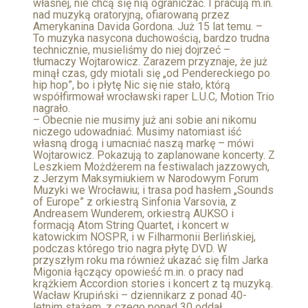
własnej, nie chcą się nią ograniczać. I pracują m.in.
nad muzyką oratoryjną, ofiarowaną przez
Amerykanina Davida Gordona. Już 15 lat temu. –
To muzyka nasycona duchowością, bardzo trudna
technicznie, musieliśmy do niej dojrzeć –
tłumaczy Wojtarowicz. Zarazem przyznaje, że już
minął czas, gdy miotali się „od Pendereckiego po
hip hop”, bo i płytę Nic się nie stało, którą
współfirmował wrocławski raper L.U.C, Motion Trio
nagrało.
– Obecnie nie musimy już ani sobie ani nikomu
niczego udowadniać. Musimy natomiast iść
własną drogą i umacniać naszą markę – mówi
Wojtarowicz. Pokazują to zaplanowane koncerty. Z
Leszkiem Możdżerem na festiwalach jazzowych,
z Jerzym Maksymiukiem w Narodowym Forum
Muzyki we Wrocławiu; i trasa pod hasłem „Sounds
of Europe” z orkiestrą Sinfonia Varsovia, z
Andreasem Wunderem, orkiestrą AUKSO i
formacją Atom String Quartet, i koncert w
katowickim NOSPR, i w Filharmonii Berlińskiej,
podczas którego trio nagra płytę DVD. W
przyszłym roku ma również ukazać się film Jarka
Migonia łączący opowieść m.in. o pracy nad
krążkiem Accordion stories i koncert z tą muzyką.
Wacław Krupiński – dziennikarz z ponad 40-
letnim stażem, z czego ponad 30 oddał