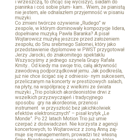
i wrzeszczą, to chcąc się wyciszyć, siadam do
pianinka i coś sobie plum- kam... Wiem, że pianistą
nie jestem, ale odnalazłem przyjemność w pisaniu
muzyki.
Co zmieni twórcze ożywienie „Rudego” w
zespole, w którym dominowały kompozycje lidera,
dopełniane muzyką Pawła Baranka? A pisał
Wojtarowicz muzykę jeszcze przed założeniem
zespołu; do Snu srebrnego Salomei, który jako
przedstawienie dyplomowe w PWST przygotował
Jerzy Jarocki, do znakomitego spektaklu
Wszyscyśmy z jednego szynela Grupy Rafała
Kmity... Od kiedy ma swoje trio, całą aktywność
zawodową podporządkował jemu. Jak podkreśla,
już nie chce ścigać się z odniesio- nym sukcesem,
przeliczanym na koncerty w prestiżowych salach,
na płyty, na współpracę z wielkimi ze świata
muzyki. „Trio polskich akordeonistów drwi z
wszelkich przyzwyczajeń i tradycyjnego
sposobu gry na akordeonie, przenosi
instrument w przyszłość bez jakichkolwiek
efektów elektronicznych” – pisał krytyk „Le
Monde”. Po 22 latach Motion Trio już umie
czerpać z doświadczeń. Nie korzysta z agencji
koncertowych; to Wojtarowicz z żoną Anną zaj-
muje się managementem, prowadzi też własną
firmę Akordeonus, wydającą płyty i nuty, które