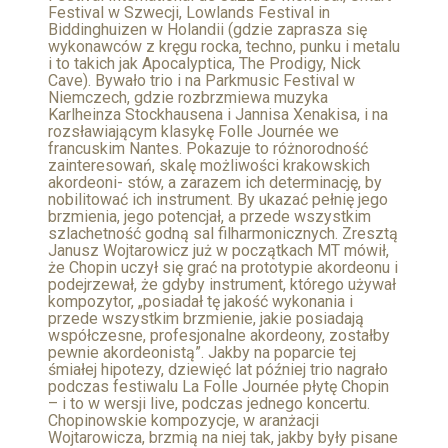
Festival w Szwecji, Lowlands Festival in
Biddinghuizen w Holandii (gdzie zaprasza się
wykonawców z kręgu rocka, techno, punku i metalu
i to takich jak Apocalyptica, The Prodigy, Nick
Cave). Bywało trio i na Parkmusic Festival w
Niemczech, gdzie rozbrzmiewa muzyka
Karlheinza Stockhausena i Jannisa Xenakisa, i na
rozsławiającym klasykę Folle Journée we
francuskim Nantes. Pokazuje to różnorodność
zainteresowań, skalę możliwości krakowskich
akordeoni- stów, a zarazem ich determinację, by
nobilitować ich instrument. By ukazać pełnię jego
brzmienia, jego potencjał, a przede wszystkim
szlachetność godną sal filharmonicznych. Zresztą
Janusz Wojtarowicz już w początkach MT mówił,
że Chopin uczył się grać na prototypie akordeonu i
podejrzewał, że gdyby instrument, którego używał
kompozytor, „posiadał tę jakość wykonania i
przede wszystkim brzmienie, jakie posiadają
współczesne, profesjonalne akordeony, zostałby
pewnie akordeonistą”. Jakby na poparcie tej
śmiałej hipotezy, dziewięć lat później trio nagrało
podczas festiwalu La Folle Journée płytę Chopin
– i to w wersji live, podczas jednego koncertu.
Chopinowskie kompozycje, w aranżacji
Wojtarowicza, brzmią na niej tak, jakby były pisane