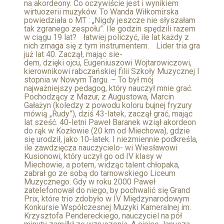
na akordeony. Co oczywiście jest i wynikiem
wirtuozerii muzyków. To Wanda Wiłkomirska
powiedziała o MT : „Nigdy jeszcze nie słyszałam
tak zgranego zespołu”. Ile godzin spędzili razem
w ciągu 19 lat? łatwiej policzyć, ile lat każdy z
nich zmaga się z tym instrumentem. Lider tria gra
już lat 40. Zaczął, mając sie-
dem, dzięki ojcu, Eugeniuszowi Wojtarowiczowi,
kierownikowi rabczańskiej filii Szkoły Muzycznej I
stopnia w Nowym Targu. – To był mój
najważniejszy pedagog, który nauczył mnie grać.
Pochodzący z Mazur, z Augustowa, Marcin
Gałażyn (koledzy z powodu koloru bujnej fryzury
mówią „Rudy”), dziś 43-latek, zaczął grać, mając
lat sześć. 40-letni Paweł Baranek wziął akordeon
do rąk w Kozłowie (20 km od Miechowa), gdzie
się urodził, jako 10-latek. I niezmiennie podkreśla,
ile zawdzięcza nauczycielo- wi Wiesławowi
Kusionowi, który uczył go od IV klasy w
Miechowie, a potem, widząc talent chłopaka,
zabrał go ze sobą do tarnowskiego Liceum
Muzycznego. Gdy w roku 2000 Paweł
zatelefonował do niego, by pochwalić się Grand
Prix, które trio zdobyło w IV Międzynarodowym
Konkursie Współczesnej Muzyki Kameralnej im.
Krzysztofa Pendereckiego, nauczyciel na pół