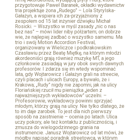
przygotowuje Paweł Baranek, okładki wydawnictw
tria projektuje żona „Rudego” – Lola Styrylska-
Gałażyn, a wspiera ich za-przyjaźniony z
zespołem od 15 lat inżynier dźwięku Michał
Rosicki. – Wszystko w myśl zasady „nic o nas
bez nas” – mówi lider niby półżartem; on dobrze
wie, że najlepiej zadbać o wszystko samemu. Ma
trio i swój Motion Accordion Festival,
organizowany w Wieliczce i podkrakowskim
Czasławiu przez Beatę Miętkę, na którym młodzi
akordeoniści grają również muzykę MT, a jego
członkowie zasiadają w jury obok swych dawnych
profesorów. I zdarza się im wtedy wspominać
lata, gdy Wojtarowicz i Gałażyn grali na streecie,
czyli placach i ulicach Europy, a bywało, że i
Krakowa; „Rudy” nigdy nie zapomni, jak na ulicy
Floriańskiej rzucił mu pieniążka „jeden z
najważniejszych wykładowców” uczelni. –
Profesorowie, wykładowcy powinni sprzyjać
młodym, którzy grają na ulicy. Nie tylko dlatego, że
to im daje zarobek. To jest dla nich pierwszy
sposób na zaistnienie – ocenia po latach. Ulica
uczy pokory, ale też kontaktu z publicznością, i
zmusza do wielogodzinnego grania na
instrumencie. Janusz Wojtarowicz od lat mówi, że
mógłby napisać poradnik streetowca, w którym